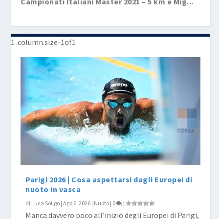
Campionati Italiani Master 2021 – 5 km e Mig...
Pagellino SuperMaster 2017-18: Saronno e
Il Pagellino SuperMaster: 3° Trofeo Sprint
Trieste a...
Albastr...
Parigi 2026 | Cosa aspettarsi dagli Europei di
nuoto in vasca
di
Luca Soligo
|
Ago 6, 2026
|
Nuoto
|
0
|
Manca davvero poco all’inizio degli Europei di Parigi,