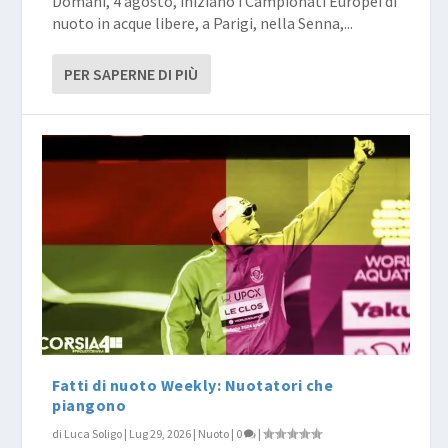
Domani, 4 agosto, iniziano i Campionati Europei di
nuoto in acque libere, a Parigi, nella Senna,...
PER SAPERNE DI PIÙ
Fatti di nuoto Weekly: Nuotatori che
piangono
di
Luca Soligo
|
Lug 29, 2026
|
Nuoto
|
0
|