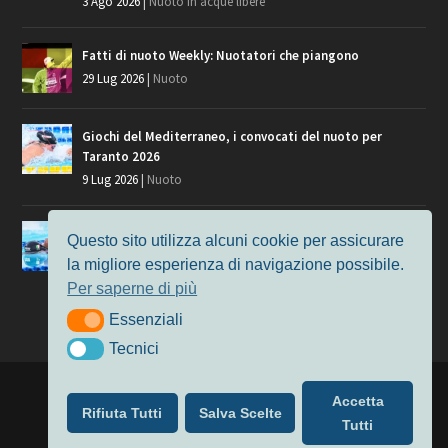
3 Ago 2026
|
Nuoto in acque libere
Fatti di nuoto Weekly: Nuotatori che piangono
29 Lug 2026
|
Nuoto
Giochi del Mediterraneo, i convocati del nuoto per
Taranto 2026
9 Lug 2026
|
Nuoto
Europei di Nuoto Parigi 2026: fra veterani e giovani, chi
Questo sito utilizza alcuni cookie per assicurare
manca?
la migliore esperienza di navigazione possibile.
7 Lug 2026
|
Nuoto
Per saperne di più
Essenziali
Essenziali
Tecnici
Tecnici
Progettato da
Elegant Themes
| Alimentato da
WordPress
Accetta
Rifiuta Tutti
Salva Scelte
Nuoto
MasterS
Podcast
Il Nuoto in Cifre
Chi siamo
Tutti
Privacy & Cookie Policy