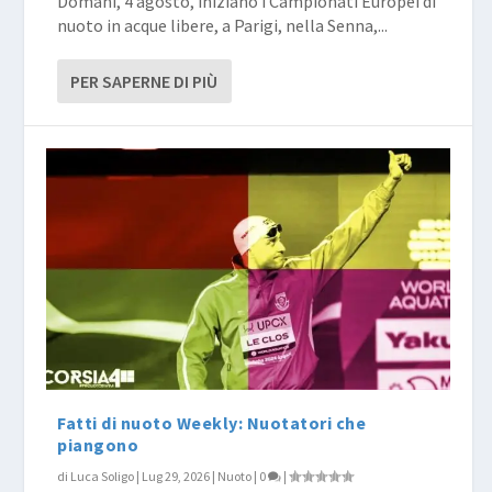
Domani, 4 agosto, iniziano i Campionati Europei di
nuoto in acque libere, a Parigi, nella Senna,...
PER SAPERNE DI PIÙ
Fatti di nuoto Weekly: Nuotatori che
piangono
di
Luca Soligo
|
Lug 29, 2026
|
Nuoto
|
0
|