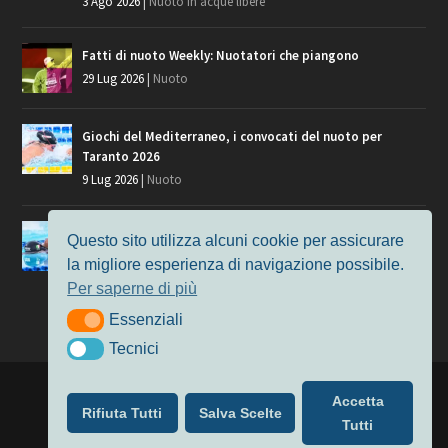
3 Ago 2026
|
Nuoto in acque libere
Fatti di nuoto Weekly: Nuotatori che piangono
29 Lug 2026
|
Nuoto
Giochi del Mediterraneo, i convocati del nuoto per
Taranto 2026
9 Lug 2026
|
Nuoto
Europei di Nuoto Parigi 2026: fra veterani e giovani, chi
Questo sito utilizza alcuni cookie per assicurare
manca?
la migliore esperienza di navigazione possibile.
7 Lug 2026
|
Nuoto
Per saperne di più
Essenziali
Essenziali
Tecnici
Tecnici
Progettato da
Elegant Themes
| Alimentato da
WordPress
Accetta
Rifiuta Tutti
Salva Scelte
Nuoto
MasterS
Podcast
Il Nuoto in Cifre
Chi siamo
Tutti
Privacy & Cookie Policy