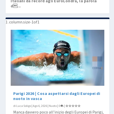
Italiani da record agli EuroLondra, la parola
d...
Europei Master day 2, si arricchisce il bottino
Pagelle o tigelle? Voti modenesi per
Mista-mista d’argento, Sabbioni bronzo stori...
az...
Eurolondra
Parigi 2026 | Cosa aspettarsi dagli Europei di
nuoto in vasca
di
Luca Soligo
|
Ago 6, 2026
|
Nuoto
|
0
|
Manca davvero poco all’inizio degli Europei di Parigi,