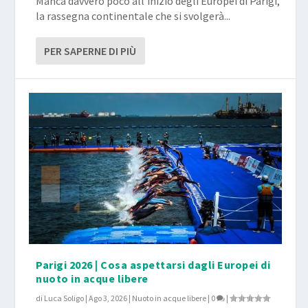
Manca davvero poco all’inizio degli Europei di Parigi,
la rassegna continentale che si svolgerà...
PER SAPERNE DI PIÙ
Parigi 2026 | Cosa aspettarsi dagli Europei di
nuoto in acque libere
di
Luca Soligo
|
Ago 3, 2026
|
Nuoto in acque libere
|
0
|