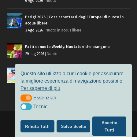
6 Ago 2026
|
Nuoto
Parigi 2026 | Cosa aspettarsi dagli Europei di nuoto in
acque libere
3 Ago 2026
|
Nuoto in acque libere
Fatti di nuoto Weekly: Nuotatori che piangono
29 Lug 2026
|
Nuoto
Giochi del Mediterraneo, i convocati del nuoto per
Questo sito utilizza alcuni cookie per assicurare
Taranto 2026
la migliore esperienza di navigazione possibile.
9 Lug 2026
|
Nuoto
Per saperne di più
Essenziali
Essenziali
Tecnici
Tecnici
Progettato da
Elegant Themes
| Alimentato da
WordPress
Accetta
Rifiuta Tutti
Salva Scelte
Nuoto
MasterS
Podcast
Il Nuoto in Cifre
Chi siamo
Tutti
Privacy & Cookie Policy