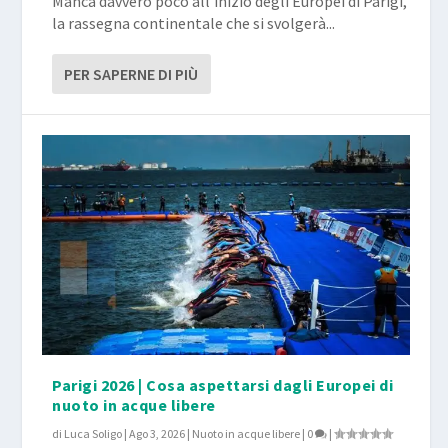
Manca davvero poco all’inizio degli Europei di Parigi,
la rassegna continentale che si svolgerà...
PER SAPERNE DI PIÙ
Parigi 2026 | Cosa aspettarsi dagli Europei di
nuoto in acque libere
di
Luca Soligo
|
Ago 3, 2026
|
Nuoto in acque libere
|
0
|