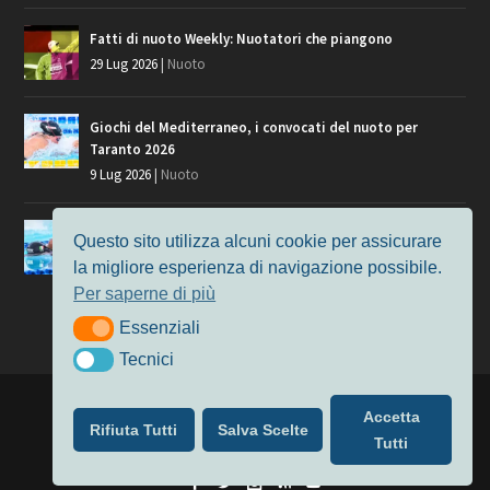
Fatti di nuoto Weekly: Nuotatori che piangono
29 Lug 2026
|
Nuoto
Giochi del Mediterraneo, i convocati del nuoto per
Taranto 2026
9 Lug 2026
|
Nuoto
Europei di Nuoto Parigi 2026: fra veterani e giovani, chi
Questo sito utilizza alcuni cookie per assicurare
manca?
la migliore esperienza di navigazione possibile.
7 Lug 2026
|
Nuoto
Per saperne di più
Essenziali
Essenziali
Tecnici
Tecnici
Progettato da
Elegant Themes
| Alimentato da
WordPress
Accetta
Rifiuta Tutti
Salva Scelte
Nuoto
MasterS
Podcast
Il Nuoto in Cifre
Chi siamo
Tutti
Privacy & Cookie Policy