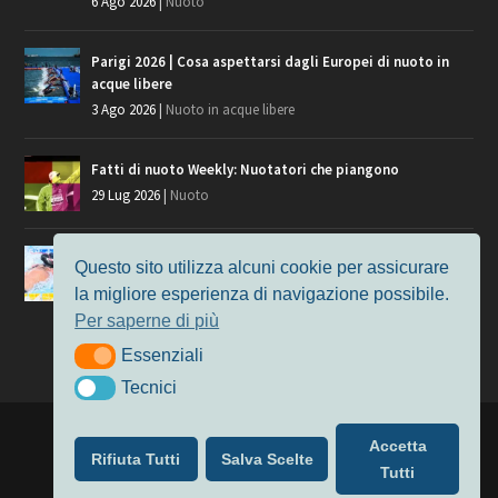
6 Ago 2026
|
Nuoto
Parigi 2026 | Cosa aspettarsi dagli Europei di nuoto in
acque libere
3 Ago 2026
|
Nuoto in acque libere
Fatti di nuoto Weekly: Nuotatori che piangono
29 Lug 2026
|
Nuoto
Giochi del Mediterraneo, i convocati del nuoto per
Questo sito utilizza alcuni cookie per assicurare
Taranto 2026
la migliore esperienza di navigazione possibile.
9 Lug 2026
|
Nuoto
Per saperne di più
Essenziali
Essenziali
Tecnici
Tecnici
Progettato da
Elegant Themes
| Alimentato da
WordPress
Accetta
Rifiuta Tutti
Salva Scelte
Nuoto
MasterS
Podcast
Il Nuoto in Cifre
Chi siamo
Tutti
Privacy & Cookie Policy