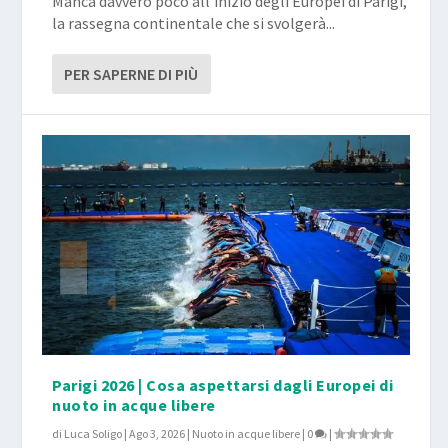
Manca davvero poco all’inizio degli Europei di Parigi,
la rassegna continentale che si svolgerà...
PER SAPERNE DI PIÙ
Parigi 2026 | Cosa aspettarsi dagli Europei di
nuoto in acque libere
di
Luca Soligo
|
Ago 3, 2026
|
Nuoto in acque libere
|
0
|