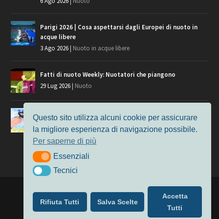
6 Ago 2026
|
Nuoto
Parigi 2026 | Cosa aspettarsi dagli Europei di nuoto in
acque libere
3 Ago 2026
|
Nuoto in acque libere
Fatti di nuoto Weekly: Nuotatori che piangono
29 Lug 2026
|
Nuoto
Giochi del Mediterraneo, i convocati del nuoto per
Questo sito utilizza alcuni cookie per assicurare
Taranto 2026
la migliore esperienza di navigazione possibile.
9 Lug 2026
|
Nuoto
Per saperne di più
Essenziali
Essenziali
Tecnici
Tecnici
Progettato da
Elegant Themes
| Alimentato da
WordPress
Accetta
Rifiuta Tutti
Salva Scelte
Nuoto
MasterS
Podcast
Il Nuoto in Cifre
Chi siamo
Tutti
Privacy & Cookie Policy