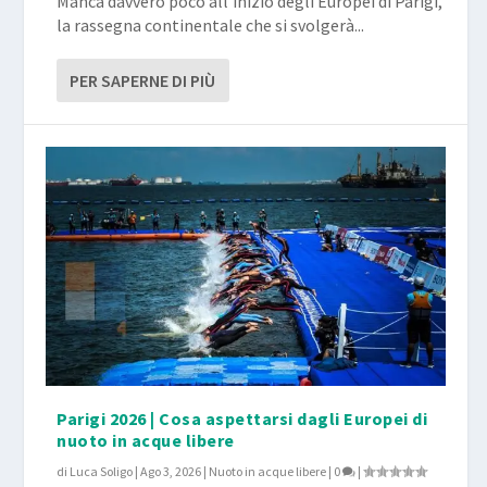
Manca davvero poco all’inizio degli Europei di Parigi,
la rassegna continentale che si svolgerà...
PER SAPERNE DI PIÙ
Parigi 2026 | Cosa aspettarsi dagli Europei di
nuoto in acque libere
di
Luca Soligo
|
Ago 3, 2026
|
Nuoto in acque libere
|
0
|