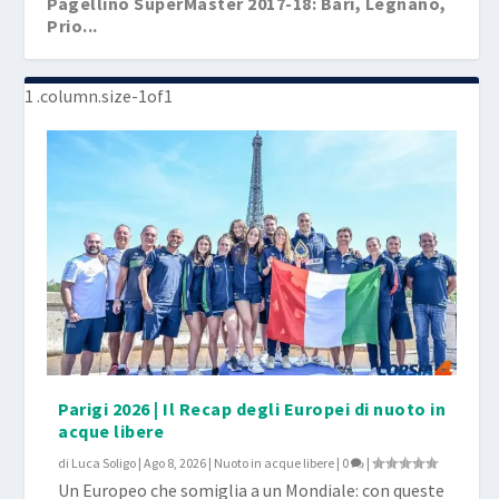
Pagellino SuperMaster 2017-18: Bari, Legnano,
Prio...
Buona la prima del Trofeo Le Bandie: quattro
nuovi...
Parigi 2026 | Il Recap degli Europei di nuoto in
acque libere
di
Luca Soligo
|
Ago 8, 2026
|
Nuoto in acque libere
|
0
|
Un Europeo che somiglia a un Mondiale: con queste