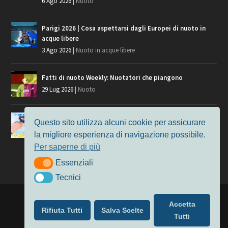
6 Ago 2026
|
Nuoto
Parigi 2026 | Cosa aspettarsi dagli Europei di nuoto in
acque libere
3 Ago 2026
|
Nuoto in acque libere
Fatti di nuoto Weekly: Nuotatori che piangono
29 Lug 2026
|
Nuoto
Giochi del Mediterraneo, i convocati del nuoto per
Questo sito utilizza alcuni cookie per assicurare
Taranto 2026
la migliore esperienza di navigazione possibile.
9 Lug 2026
|
Nuoto
Per saperne di più
Essenziali
Essenziali
Tecnici
Tecnici
Progettato da
Elegant Themes
| Alimentato da
WordPress
Accetta
Rifiuta Tutti
Salva Scelte
Nuoto
MasterS
Podcast
Il Nuoto in Cifre
Chi siamo
Tutti
Privacy & Cookie Policy