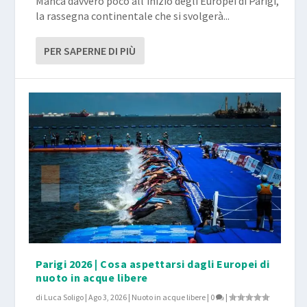
Manca davvero poco all’inizio degli Europei di Parigi,
la rassegna continentale che si svolgerà...
PER SAPERNE DI PIÙ
Parigi 2026 | Cosa aspettarsi dagli Europei di
nuoto in acque libere
di
Luca Soligo
|
Ago 3, 2026
|
Nuoto in acque libere
|
0
|