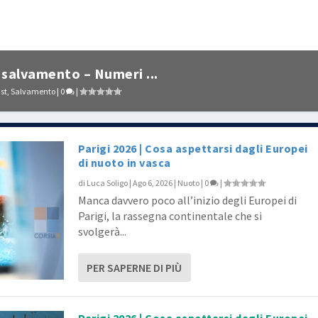
salvamento – Numeri ...
st
,
Salvamento
|
0
|
Parigi 2026 | Cosa aspettarsi dagli Europei
di nuoto in vasca
di
Luca Soligo
|
Ago 6, 2026
|
Nuoto
|
0
|
Manca davvero poco all’inizio degli Europei di
Parigi, la rassegna continentale che si
svolgerà...
PER SAPERNE DI PIÙ
Parigi 2026 | Cosa aspettarsi dagli Europei