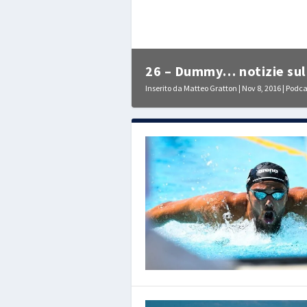
26 – Dummy… notizie sul 
Inserito da
Matteo Gratton
|
Nov 8, 2016
|
Podca