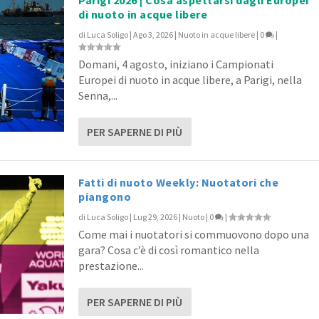
di nuoto in acque libere
di
Luca Soligo
|
Ago 3, 2026
|
Nuoto in acque libere
|
0
|
Domani, 4 agosto, iniziano i Campionati
Europei di nuoto in acque libere, a Parigi, nella
Senna,...
PER SAPERNE DI PIÙ
Fatti di nuoto Weekly: Nuotatori che
piangono
di
Luca Soligo
|
Lug 29, 2026
|
Nuoto
|
0
|
Come mai i nuotatori si commuovono dopo una
gara? Cosa c’è di così romantico nella
prestazione...
PER SAPERNE DI PIÙ