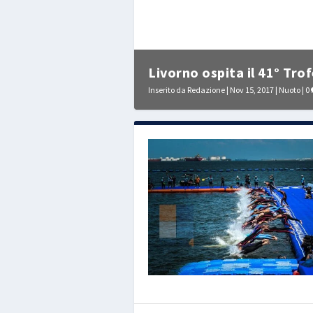
Livorno ospita il 41° Trof
Inserito da
Redazione
|
Nov 15, 2017
|
Nuoto
|
0