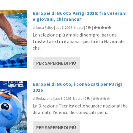
Europei di Nuoto Parigi 2026: fra veterani
e giovani, chi manca?
di
Luca Soligo
|
Lug 7, 2026
|
Nuoto
|
0
|
La selezione più ampia di sempre, per una
trasferta extra italiana: questa è la Nazionale
che...
PER SAPERNE DI PIÙ
Europei di Nuoto, i convocati per Parigi
2026
di
Redazione
|
Lug 3, 2026
|
Nuoto
|
0
|
La Direzione Tecnica delle squadre nazionali ha
diramato l’elenco dei convocati per i...
PER SAPERNE DI PIÙ