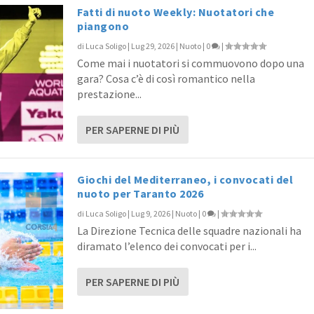
Fatti di nuoto Weekly: Nuotatori che
piangono
di
Luca Soligo
|
Lug 29, 2026
|
Nuoto
|
0
|
u Massarosa e Legnano
: niente stress, obietti...
Come mai i nuotatori si commuovono dopo una
uoto
Nuoto
|
|
0
0
|
|
gara? Cosa c’è di così romantico nella
prestazione...
PER SAPERNE DI PIÙ
Giochi del Mediterraneo, i convocati del
nuoto per Taranto 2026
di
Luca Soligo
|
Lug 9, 2026
|
Nuoto
|
0
|
La Direzione Tecnica delle squadre nazionali ha
diramato l’elenco dei convocati per i...
PER SAPERNE DI PIÙ