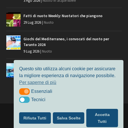
3 Ago 2026
|
Nuoto in acque libere
Fatti di nuoto Weekly: Nuotatori che piangono
29 Lug 2026
|
Nuoto
Giochi del Mediterraneo, i convocati del nuoto per
Taranto 2026
9 Lug 2026
|
Nuoto
Europei di Nuoto Parigi 2026: fra veterani e giovani, chi
Questo sito utilizza alcuni cookie per assicurare
manca?
la migliore esperienza di navigazione possibile.
7 Lug 2026
|
Nuoto
Per saperne di più
Essenziali
Essenziali
Tecnici
Tecnici
Progettato da
Elegant Themes
| Alimentato da
WordPress
Accetta
Rifiuta Tutti
Salva Scelte
Nuoto
MasterS
Podcast
Il Nuoto in Cifre
Chi siamo
Tutti
Privacy & Cookie Policy