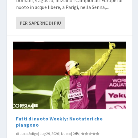
Domani, 4 agosto, iniziano i Campionati Europei di
nuoto in acque libere, a Parigi, nella Senna,...
PER SAPERNE DI PIÙ
Fatti di nuoto Weekly: Nuotatori che
piangono
di
Luca Soligo
|
Lug 29, 2026
|
Nuoto
|
0
|