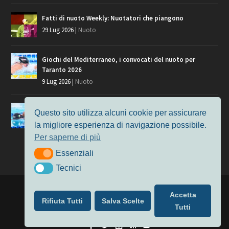
Fatti di nuoto Weekly: Nuotatori che piangono
29 Lug 2026
|
Nuoto
Giochi del Mediterraneo, i convocati del nuoto per
Taranto 2026
9 Lug 2026
|
Nuoto
Europei di Nuoto Parigi 2026: fra veterani e giovani, chi
Questo sito utilizza alcuni cookie per assicurare
manca?
la migliore esperienza di navigazione possibile.
7 Lug 2026
|
Nuoto
Per saperne di più
Essenziali
Essenziali
Tecnici
Tecnici
Progettato da
Elegant Themes
| Alimentato da
WordPress
Accetta
Rifiuta Tutti
Salva Scelte
Nuoto
MasterS
Podcast
Il Nuoto in Cifre
Chi siamo
Tutti
Privacy & Cookie Policy