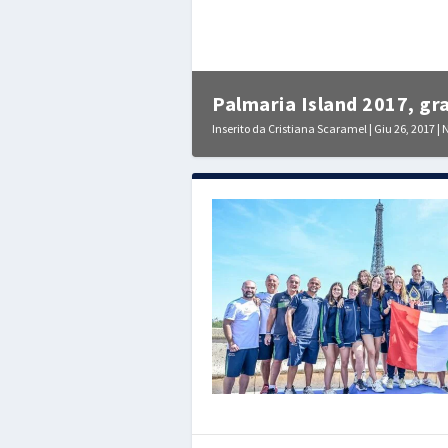
Palmaria Island 2017, gra
Inserito da
Cristiana Scaramel
|
Giu 26, 2017
|
N