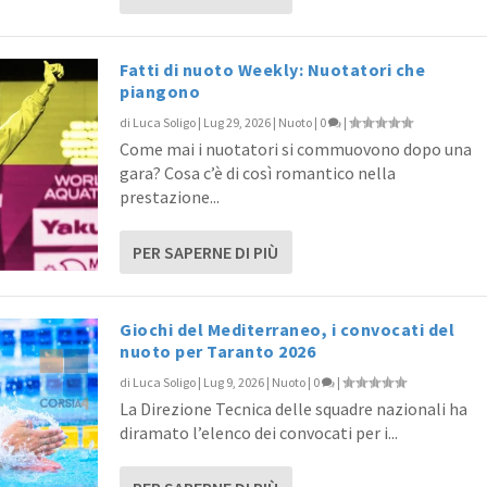
Fatti di nuoto Weekly: Nuotatori che
piangono
di
Luca Soligo
|
Lug 29, 2026
|
Nuoto
|
0
|
Come mai i nuotatori si commuovono dopo una
gara? Cosa c’è di così romantico nella
prestazione...
PER SAPERNE DI PIÙ
Giochi del Mediterraneo, i convocati del
nuoto per Taranto 2026
di
Luca Soligo
|
Lug 9, 2026
|
Nuoto
|
0
|
La Direzione Tecnica delle squadre nazionali ha
diramato l’elenco dei convocati per i...