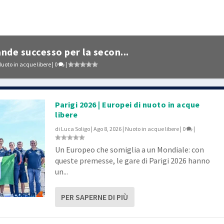
nde successo per la secon...
uoto in acque libere
|
0
|
Parigi 2026 | Europei di nuoto in acque
libere
di
Luca Soligo
|
Ago 8, 2026
|
Nuoto in acque libere
|
0
|
Un Europeo che somiglia a un Mondiale: con
queste premesse, le gare di Parigi 2026 hanno
un...
PER SAPERNE DI PIÙ