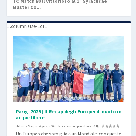
TC Match Ball vittorioso al 1° Syracusae
Master Co...
1° Syracusae Master Contest: pochi ma buoni!
Parigi 2026 | Il Recap degli Europei di nuoto in
acque libere
di
Luca Soligo
|
Ago 8, 2026
|
Nuoto in acque libere
|
0
|
Un Europeo che somiglia a un Mondiale: con queste