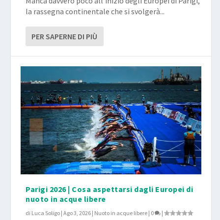
Manca davvero poco all’inizio degli Europei di Parigi,
la rassegna continentale che si svolgerà...
PER SAPERNE DI PIÙ
Parigi 2026 | Cosa aspettarsi dagli Europei di
nuoto in acque libere
di
Luca Soligo
|
Ago 3, 2026
|
Nuoto in acque libere
|
0
|