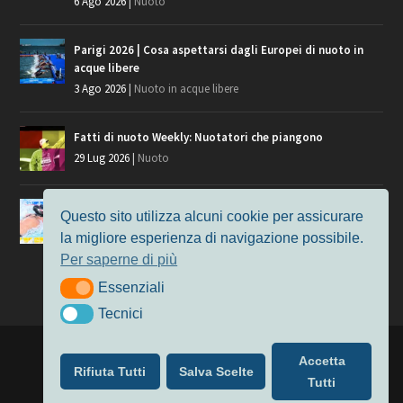
6 Ago 2026
|
Nuoto
Parigi 2026 | Cosa aspettarsi dagli Europei di nuoto in
acque libere
3 Ago 2026
|
Nuoto in acque libere
Fatti di nuoto Weekly: Nuotatori che piangono
29 Lug 2026
|
Nuoto
Giochi del Mediterraneo, i convocati del nuoto per
Questo sito utilizza alcuni cookie per assicurare
Taranto 2026
la migliore esperienza di navigazione possibile.
9 Lug 2026
|
Nuoto
Per saperne di più
Essenziali
Essenziali
Tecnici
Tecnici
Progettato da
Elegant Themes
| Alimentato da
WordPress
Accetta
Rifiuta Tutti
Salva Scelte
Nuoto
MasterS
Podcast
Il Nuoto in Cifre
Chi siamo
Tutti
Privacy & Cookie Policy