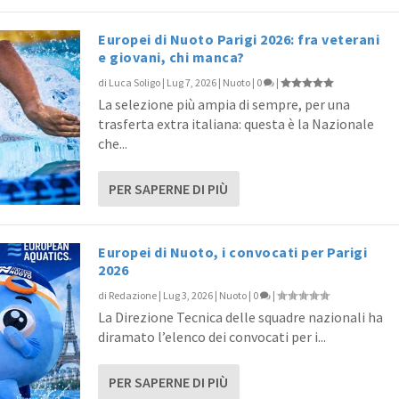
Europei di Nuoto Parigi 2026: fra veterani
e giovani, chi manca?
di
Luca Soligo
|
Lug 7, 2026
|
Nuoto
|
0
|
La selezione più ampia di sempre, per una
trasferta extra italiana: questa è la Nazionale
che...
PER SAPERNE DI PIÙ
Europei di Nuoto, i convocati per Parigi
2026
di
Redazione
|
Lug 3, 2026
|
Nuoto
|
0
|
La Direzione Tecnica delle squadre nazionali ha
diramato l’elenco dei convocati per i...
PER SAPERNE DI PIÙ