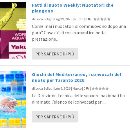
Fatti di nuoto Weekly: Nuotatori che
piangono
di
Luca Soligo
|
Lug 29, 2026
|
Nuoto
|
0
|
Come mai i nuotatori si commuovono dopo una
gara? Cosa c’è di così romantico nella
prestazione...
PER SAPERNE DI PIÙ
Giochi del Mediterraneo, i convocati del
nuoto per Taranto 2026
di
Luca Soligo
|
Lug 9, 2026
|
Nuoto
|
0
|
La Direzione Tecnica delle squadre nazionali ha
diramato l’elenco dei convocati per i...
PER SAPERNE DI PIÙ