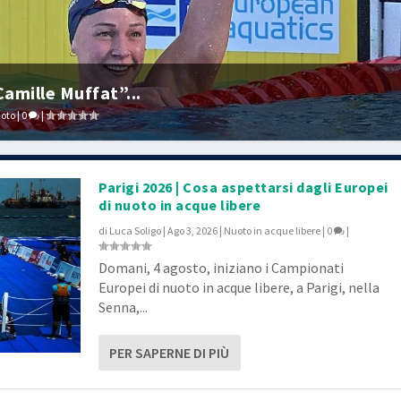
amille Muffat”...
oto
|
0
|
Parigi 2026 | Cosa aspettarsi dagli Europei
di nuoto in acque libere
di
Luca Soligo
|
Ago 3, 2026
|
Nuoto in acque libere
|
0
|
Domani, 4 agosto, iniziano i Campionati
Europei di nuoto in acque libere, a Parigi, nella
Senna,...
PER SAPERNE DI PIÙ