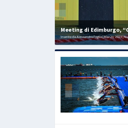
Meeting di Edimburgo, “C
Inserito da
Alessandro Foglio
|
Mar 21, 2023
|
Nu