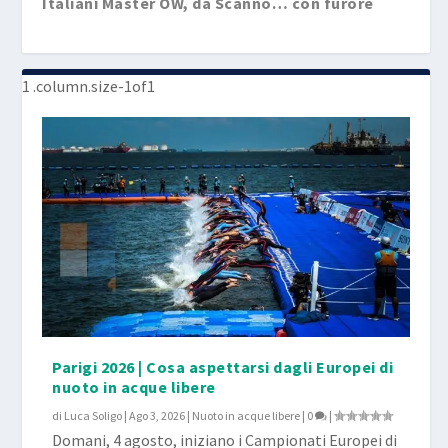
Italiani Master OW, da Scanno… con furore
Italiani Master di Nuoto in Acque libere, tutti a
...
Parigi 2026 | Cosa aspettarsi dagli Europei di
nuoto in acque libere
di
Luca Soligo
|
Ago 3, 2026
|
Nuoto in acque libere
|
0
|
Domani, 4 agosto, iniziano i Campionati Europei di