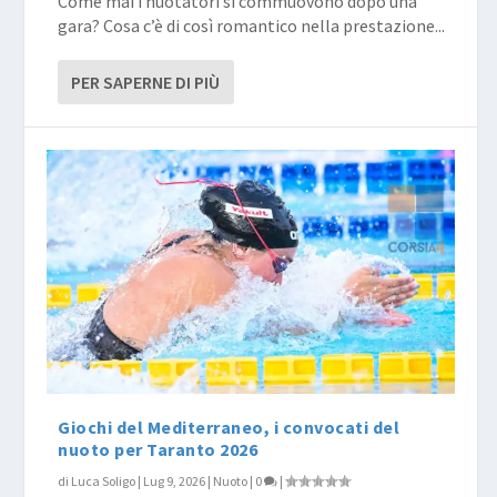
Come mai i nuotatori si commuovono dopo una
gara? Cosa c’è di così romantico nella prestazione...
PER SAPERNE DI PIÙ
Giochi del Mediterraneo, i convocati del
nuoto per Taranto 2026
di
Luca Soligo
|
Lug 9, 2026
|
Nuoto
|
0
|