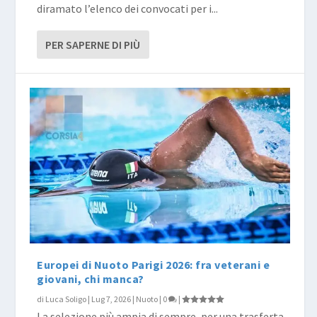
diramato l’elenco dei convocati per i...
PER SAPERNE DI PIÙ
Europei di Nuoto Parigi 2026: fra veterani e
giovani, chi manca?
di
Luca Soligo
|
Lug 7, 2026
|
Nuoto
|
0
|
La selezione più ampia di sempre, per una trasferta