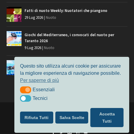
Fatti di nuoto Weekly: Nuotatori che piangono
29 Lug 2026
|
Nuoto
Giochi del Mediterraneo, i convocati del nuoto per
Taranto 2026
9 Lug 2026
|
Nuoto
Europei di Nuoto Parigi 2026: fra veterani e giovani, chi
Questo sito utilizza alcuni cookie per assicurare
manca?
la migliore esperienza di navigazione possibile.
7 Lug 2026
|
Nuoto
Per saperne di più
Essenziali
Essenziali
Tecnici
Tecnici
Progettato da
Elegant Themes
| Alimentato da
WordPress
Accetta
Rifiuta Tutti
Salva Scelte
Nuoto
MasterS
Podcast
Il Nuoto in Cifre
Chi siamo
Tutti
Privacy & Cookie Policy