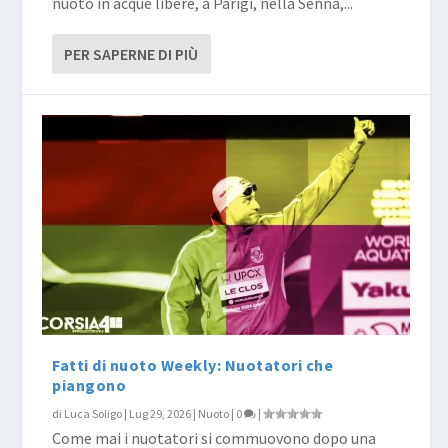
nuoto in acque libere, a Parigi, nella Senna,...
PER SAPERNE DI PIÙ
Fatti di nuoto Weekly: Nuotatori che
piangono
di
Luca Soligo
|
Lug 29, 2026
|
Nuoto
|
0
|
Come mai i nuotatori si commuovono dopo una