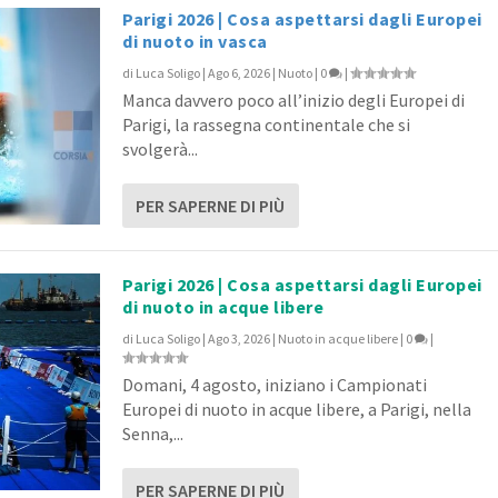
Parigi 2026 | Cosa aspettarsi dagli Europei
di nuoto in vasca
di
Luca Soligo
|
Ago 6, 2026
|
Nuoto
|
0
|
 Le Clos e Proud superst...
 Le Clos, Carraro e Bian...
à di Milano: Fabio Scozzo...
umeri da record e nuove c...
i all’8° Trofeo C...
Manca davvero poco all’inizio degli Europei di
to
uoto
0
|
|
|
|
0
|
0
|
|
Parigi, la rassegna continentale che si
svolgerà...
PER SAPERNE DI PIÙ
Parigi 2026 | Cosa aspettarsi dagli Europei
di nuoto in acque libere
di
Luca Soligo
|
Ago 3, 2026
|
Nuoto in acque libere
|
0
|
Domani, 4 agosto, iniziano i Campionati
Europei di nuoto in acque libere, a Parigi, nella
Senna,...
PER SAPERNE DI PIÙ