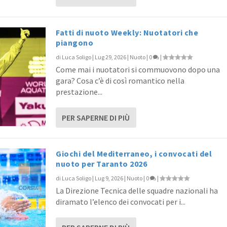
Fatti di nuoto Weekly: Nuotatori che
piangono
di
Luca Soligo
|
Lug 29, 2026
|
Nuoto
|
0
|
Come mai i nuotatori si commuovono dopo una
gara? Cosa c’è di così romantico nella
prestazione...
PER SAPERNE DI PIÙ
Giochi del Mediterraneo, i convocati del
nuoto per Taranto 2026
di
Luca Soligo
|
Lug 9, 2026
|
Nuoto
|
0
|
La Direzione Tecnica delle squadre nazionali ha
diramato l’elenco dei convocati per i...