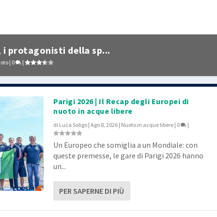
 i protagonisti della sp...
oto
|
0
|
Parigi 2026 | Il Recap degli Europei di
nuoto in acque libere
di
Luca Soligo
|
Ago 8, 2026
|
Nuoto in acque libere
|
0
|
Un Europeo che somiglia a un Mondiale: con
queste premesse, le gare di Parigi 2026 hanno
un...
PER SAPERNE DI PIÙ