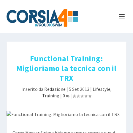
Functional Training:
Miglioriamo la tecnica con il
TRX
Inserito da
Redazione
|
5 Set 2013
|
Lifestyle
,
Training
|
0
|
Come Master Swim abbiamo sempre cercato nuovi