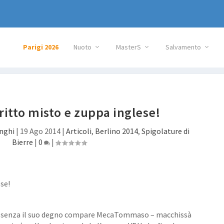
Parigi 2026
Nuoto
MasterS
Salvamento
fritto misto e zuppa inglese!
nghi
|
19 Ago 2014
|
Articoli
,
Berlino 2014
,
Spigolature di
Bierre
|
0
|
na senza il suo degno compare MecaTommaso – macchissà