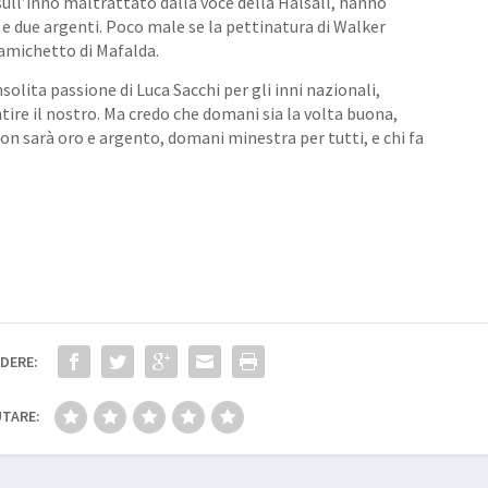
i sull’inno maltrattato dalla voce della Halsall, hanno
i e due argenti. Poco male se la pettinatura di Walker
amichetto di Mafalda.
solita passione di Luca Sacchi per gli inni nazionali,
tire il nostro. Ma credo che domani sia la volta buona,
on sarà oro e argento, domani minestra per tutti, e chi fa
DERE:
TARE: