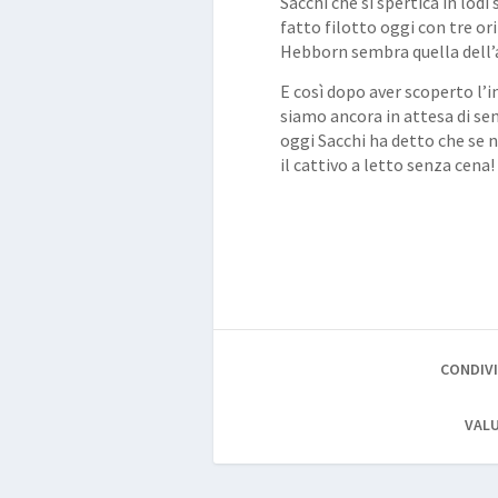
Sacchi che si spertica in lod
fatto filotto oggi con tre or
Hebborn sembra quella dell’
E così dopo aver scoperto l’in
siamo ancora in attesa di sen
oggi Sacchi ha detto che se n
il cattivo a letto senza cena!
CONDIVI
VALU