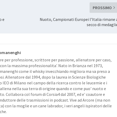
PROSSIMO
o e
Nuoto, Campionati Europei l’Italia rimane 
secco di medagli
omanenghi
re per professione, scrittore per passione, allenatore per caso,
con la massima professionalita'. Nato in Brianza nel 1973,
anenghi come il whisky invecchiando migliora ma va preso a
osi. Allenatore dal 1994, dopo la laurea in Scienze Biologiche
lo IEO di Milano nel campo della ricerca contro le leucemie e i
 allena nella sua terra di origine quando e come puo' nuoto e
o. Collabora col forum di Corsia4 dal 2007, ed e' coautore e
duttore delle trasmissioni in podcast. Vive ad Arcore (ma non
a) con la moglie e un cane labrador, i veri angeli ispiratori delle
che.