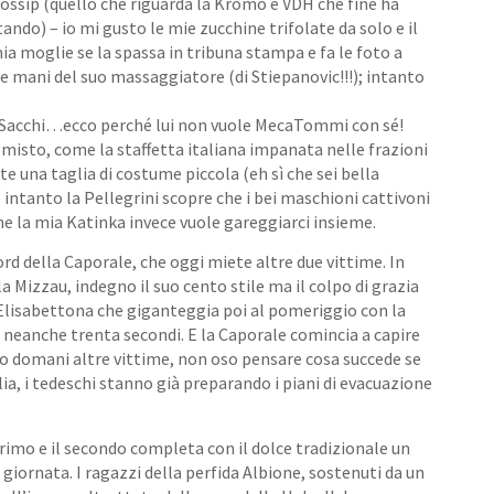
gossip (quello che riguarda la Kromo e VDH che fine ha
ndo) – io mi gusto le mie zucchine trifolate da solo e il
ia moglie se la spassa in tribuna stampa e fa le foto a
e mani del suo massaggiatore (di Stiepanovic!!!); intanto
 Sacchi…ecco perché lui non vuole MecaTommi con sé!
 misto, come la staffetta italiana impanata nelle frazioni
te una taglia di costume piccola (eh sì che sei bella
 intanto la Pellegrini scopre che i bei maschioni cattivoni
e la mia Katinka invece vuole gareggiarci insieme.
ecord della Caporale, che oggi miete altre due vittime. In
a Mizzau, indegno il suo cento stile ma il colpo di grazia
Elisabettona che giganteggia poi al pomeriggio con la
e neanche trenta secondi. E la Caporale comincia a capire
ndo domani altre vittime, non oso pensare cosa succede se
ia, i tedeschi stanno già preparando i piani di evacuazione
primo e il secondo completa con il dolce tradizionale un
 giornata. I ragazzi della perfida Albione, sostenuti da un