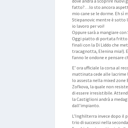
dove andrà a scoprire nuovi 
fatto?…lo sto ancora aspetta
mio cane se le dorme. Eh sì m
Stiepanovic mentre è sotto l
io lavoro per voi!
Oppure sarà a mangiare con
Oggi piatto di portata fritto
finali con la Di Liddo che met
tracagnotta, Elenina mia!). E
fanno le ondone e pensare ch
E’ ora ufficiale la corsa al r
mattinata cede alle lacrime l
lo assesta nella mixed zone 
Zofkova, la quale non resist
di essere irresistibile. Atte
la Castiglioni andrà a medagl
dall’impianto.
L’Inghilterra invece dopo il 
trio di successi nella seconda