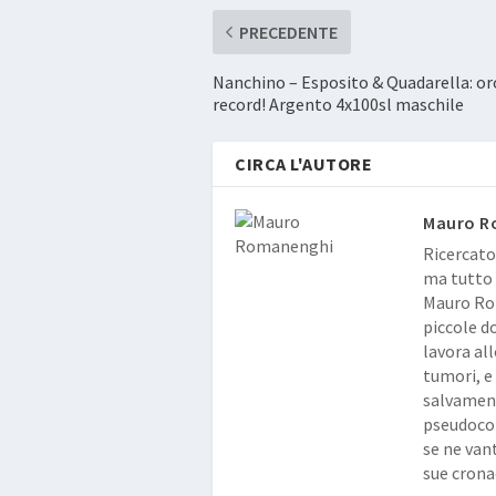
PRECEDENTE
Nanchino – Esposito & Quadarella: or
record! Argento 4x100sl maschile
CIRCA L'AUTORE
Mauro R
Ricercato
ma tutto 
Mauro Rom
piccole d
lavora al
tumori, e
salvament
pseudocon
se ne vant
sue crona