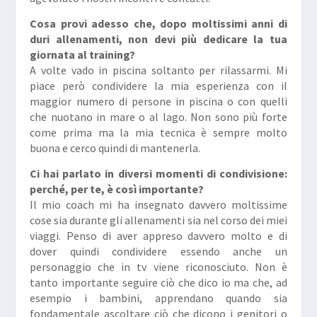
Cosa provi adesso che, dopo moltissimi anni di
duri allenamenti, non devi pi
ù dedicare la tua
giornata al training?
A volte vado in piscina soltanto per rilassarmi. Mi
piace però condividere la mia esperienza con il
maggior numero di persone in piscina o con quelli
che nuotano in mare o al lago. Non sono più forte
come prima ma la mia tecnica è sempre molto
buona e cerco quindi di mantenerla.
Ci hai parlato in diversi momenti di condivisione:
perch
é, per te,
è cos
ì importante?
Il mio coach mi ha insegnato davvero moltissime
cose sia durante gli allenamenti sia nel corso dei miei
viaggi. Penso di aver appreso davvero molto e di
dover quindi condividere essendo anche un
personaggio che in tv viene riconosciuto. Non è
tanto importante seguire ciò che dico io ma che, ad
esempio i bambini, apprendano quando sia
fondamentale ascoltare ciò che dicono i genitori o