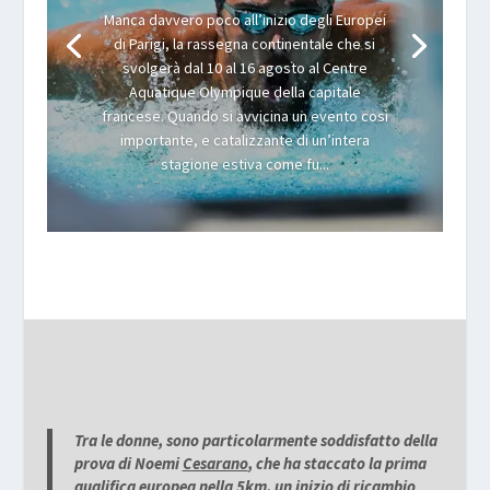
Manca davvero poco all’inizio degli Europei
di Parigi, la rassegna continentale che si
svolgerà dal 10 al 16 agosto al Centre
Aquatique Olympique della capitale
francese. Quando si avvicina un evento così
importante, e catalizzante di un’intera
stagione estiva come fu...
Tra le donne, sono particolarmente soddisfatto della
prova di Noemi
Cesarano
, che ha staccato la prima
qualifica europea nella 5km, un inizio di ricambio