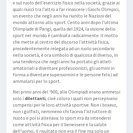
e sul ruolo dell’esercizio fisico nella società, grazie ai
quali riuscì tra l’altro a far rinascere i Giochi Olimpici,
un evento che negli anni ha riunito le Nazioni del
mondo attorno allo sport. Cento anni dopo l’ultima
Olimpiade di Parigi, quella del 1924, la visione dello
sport nel mondo è cambiata radicalmente. Il motto
che mette al centro del discorso l’attività fisica,
precedentemente relegata ad un ruolo secondario
nella società, è ora simbolo di qualcosa di diverso, in
una tendenza che negli anni ha portato gli atleti
amatoriali a diventare professionisti, gli uomini in
forma a diventare superuomini e le persone felici ad
ammalarsi per lo sport.
Nei primi anni del ‘900, alle Olimpiadi erano ammessi
solo i
dilettanti
, cioè coloro i quali non percepivano
compensi per le loro attività sportive. Non i boxeur,
non i golfisti, nemmeno chi faceva l’istruttore di
nuoto e poi si allenava: lo sport era da intendersi
come attività fisica per il benessere e la salute
dell’uomo, il risultato non era il fine ma solo un