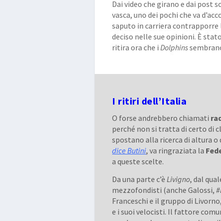
Dai video che girano e dai post
vasca, uno dei pochi che va d’acc
saputo in carriera contrapporre 
deciso nelle sue opinioni. È stat
ritira ora che i
Dolphins
sembrano 
I ritiri dell’Italia
O forse andrebbero chiamati
ra
perché non si tratta di certo di c
spostano alla ricerca di altura o
dice Butini
, va ringraziata la
Fed
a queste scelte.
Da una parte c’è
Livigno
, dal qua
mezzofondisti (anche Galossi,
#
Franceschi e il gruppo di Livorno
e i suoi velocisti. Il fattore co