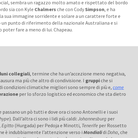
 social, sembra un ragazzo molto amato e rispettato del bordo
ordo sia con Kyle
Chalmers
che con Cody
Simpson
, e ha
la sua immagine sorridente e solare a un carattere forte e
o un punto di riferimento della nazionale Australiana e si
poter fare a meno di lui. Chapeau.
duni
collegiali
, termine che ha un’accezione meno negativa,
lausura ma più che altro di condivisione. I
gruppi
che si
 di condizioni climatiche migliori sono sempre di più e,
come
erazione
per lo sforzo logistico ed economico che sta dietro
le passano un pò tutti e dove ora ci sono Antonelli e i suoi
hype
). Dall’altra ci sono i lidi più caldi:
Johannesburg
per
,
Egitto
(Hurgada) per Pedoja e Minotti,
Tenerife
per Rossetto
mune è indubbiamente l’attenzione verso i
Mondiali
di
Doha
, che