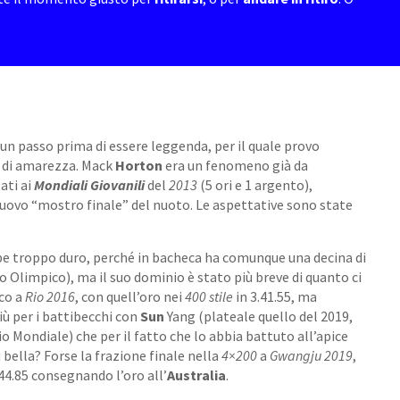
un passo prima di essere leggenda, per il quale provo
ò di amarezza. Mack
Horton
era un fenomeno già da
ati ai
Mondiali Giovanili
del
2013
(5 ori e 1 argento),
nuovo “mostro finale” del nuoto. Le aspettative sono state
bbe troppo duro, perché in bacheca ha comunque una decina di
o Olimpico), ma il suo dominio è stato più breve di quanto ci
cco a
Rio 2016
, con quell’oro nei
400 stile
in 3.41.55, ma
più per i battibecchi con
Sun
Yang (plateale quello del 2019,
dio Mondiale) che per il fatto che lo abbia battuto all’apice
ù bella? Forse la frazione finale nella
4×200
a
Gwangju
2019
,
.44.85 consegnando l’oro all’
Australia
.