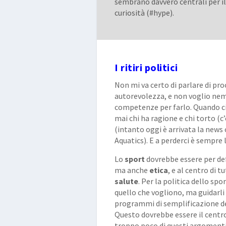
sembrano davvero centrali per il 
curiosità (#hype).
I ritiri politici
Non mi va certo di parlare di pro
autorevolezza, e non voglio ne
competenze per farlo. Quando ci 
mai chi ha ragione e chi torto (c’
(intanto oggi è arrivata la news
Aquatics). E a perderci è sempre 
Lo
sport
dovrebbe essere per de
ma anche
etica
, e al centro di 
salute
. Per la politica dello spo
quello che vogliono, ma guidarli 
programmi di semplificazione del
Questo dovrebbe essere il centro
troppo poco di questi argomenti,