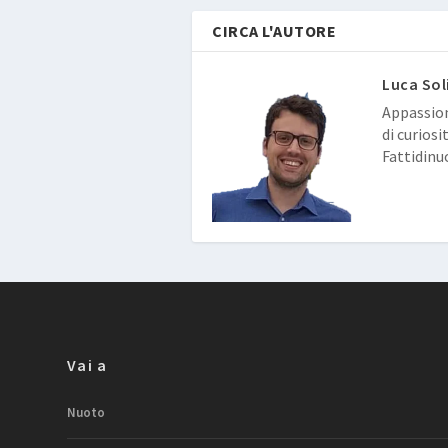
CIRCA L'AUTORE
Luca Sol
Appassion
di curiosi
Fattidinu
Vai a
Nuoto