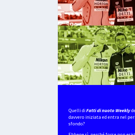
Quelli di
Fatti di nuoto Weekly
de
davvero iniziata ed entra nel pe
sfondo?
Ebbene sì, perché forse non esi