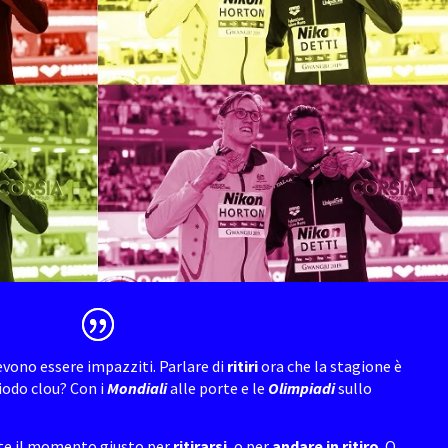
vono essere impazziti. Parlare di
ritiri
ora che la stagione è
riodo clou? Con i
Mondiali
alle porte e le
Olimpiadi
sullo
ste il momento giusto per
ritirarsi
, o per
andare in ritiro
. O