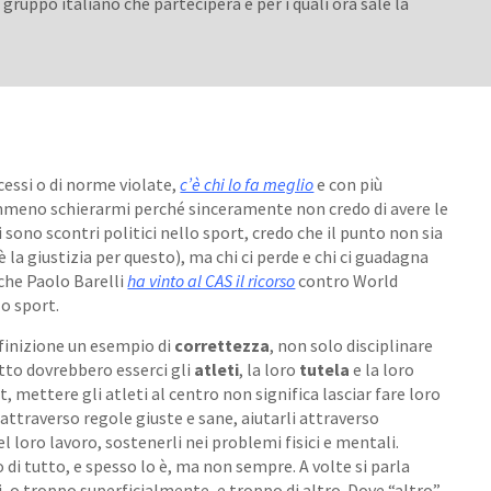
gruppo italiano che parteciperà e per i quali ora sale la
cessi o di norme violate,
c’è chi lo fa meglio
e con più
mmeno schierarmi perché sinceramente non credo di avere le
sono scontri politici nello sport, credo che il punto non sia
è la giustizia per questo), ma chi ci perde e chi ci guadagna
 che Paolo Barelli
ha vinto al CAS il ricorso
contro World
lo sport.
finizione un esempio di
correttezza
, non solo disciplinare
tutto dovrebbero esserci gli
atleti
, la loro
tutela
e la loro
rt, mettere gli atleti al centro non significa lasciar fare loro
attraverso regole giuste e sane, aiutarli attraverso
 loro lavoro, sostenerli nei problemi fisici e mentali.
 di tutto, e spesso lo è, ma non sempre. A volte si parla
 o troppo superficialmente, e troppo di altro. Dove “altro”