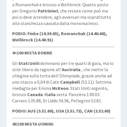
a Romanchuk e bronzo a Wellbrock. Quarto posto
per Gregorio
Paltrinieri
, che resiste come può ma
poi si deve arrendere, agli avversari ma soprattutto
alla stanchezza causata dalla mononucleosi.
PODIO: Finke (14.39.65), Romanchuk (14.40.66),
Wellbrock (14.40.91)
4×100 MISTA DONNE
Gli
Stati Uniti
dominano per tre quarti di gara, ma lo
stile libero da ragione all’
Australia
, che mette la
ciliegina sulla torta dell’Olimpiade, grazie anche ad
uno stacco a 0,04 di Cate
Campbell
(52.11). Settima
medaglia per Emma
McKeon
. Stati Uniti argento,
bronzo
Canada
.
Italia
sesta: Panziera 1.00.03.
Carraro 1.05.88, Di Liddo 56.96, Pellegrini 53.81.
PODIO: AUS (3.51.60), USA (3.51.73), CAN (3.52.60)
4X100 MISTA UOMINI