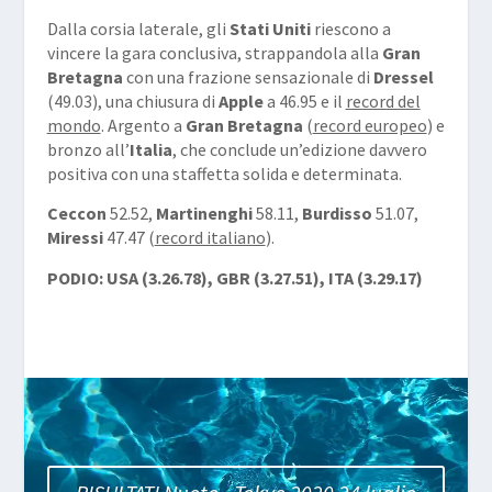
Dalla corsia laterale, gli
Stati Uniti
riescono a
vincere la gara conclusiva, strappandola alla
Gran
Bretagna
con una frazione sensazionale di
Dressel
(49.03), una chiusura di
Apple
a 46.95 e il
record del
mondo
. Argento a
Gran Bretagna
(
record europeo
) e
bronzo all’
Italia
, che conclude un’edizione davvero
positiva con una staffetta solida e determinata.
Ceccon
52.52,
Martinenghi
58.11,
Burdisso
51.07,
Miressi
47.47 (
record italiano
).
PODIO: USA (3.26.78), GBR (3.27.51), ITA (3.29.17)