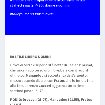
A chiudere le Olimpiadi come di consueto le due
staffette
miste
:
4×100
donne e uomini.
#takeyoumarks #swimlovers
50 STILE LIBERO UOMINI
Prova di forza e superiorità netta di Caeleb
Dressel
,
che vince il suo terzo oro individuale con il
record
olimpico
.
Manaudou
si accontenta dell’argento,
mezzo secondo dietro, con
Fratus
che lo insidia fino
alla fine. Lorenzo
Zazzeri
agguanta un ottimo
settimo posto, 21.78.
PODIO: Dressel (21.07), Manaudou (21.55), Fratus
(21.57)