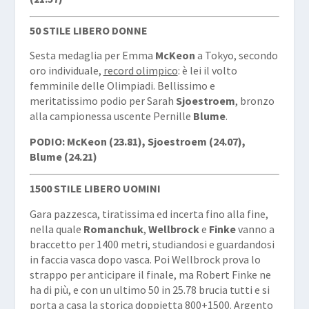
50 STILE LIBERO DONNE
Sesta medaglia per Emma
McKeon
a Tokyo, secondo
oro individuale,
record olimpico
: è lei il volto
femminile delle Olimpiadi. Bellissimo e
meritatissimo podio per Sarah
Sjoestroem
, bronzo
alla campionessa uscente Pernille
Blume
.
PODIO: McKeon (23.81), Sjoestroem (24.07),
Blume (24.21)
1500 STILE LIBERO UOMINI
Gara pazzesca, tiratissima ed incerta fino alla fine,
nella quale
Romanchuk
,
Wellbrock
e
Finke
vanno a
braccetto per 1400 metri, studiandosi e guardandosi
in faccia vasca dopo vasca. Poi Wellbrock prova lo
strappo per anticipare il finale, ma Robert Finke ne
ha di più, e con un ultimo 50 in 25.78 brucia tutti e si
porta a casa la storica doppietta 800+1500. Argento