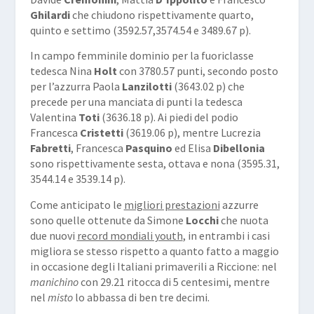
Ghilardi
che chiudono rispettivamente quarto,
quinto e settimo (3592.57,3574.54 e 3489.67 p).
In campo femminile dominio per la fuoriclasse
tedesca Nina
Holt
con 3780.57 punti, secondo posto
per l’azzurra Paola
Lanzilotti
(3643.02 p) che
precede per una manciata di punti la tedesca
Valentina
Toti
(3636.18 p). Ai piedi del podio
Francesca
Cristetti
(3619.06 p), mentre Lucrezia
Fabretti
, Francesca
Pasquino
ed Elisa
Dibellonia
sono rispettivamente sesta, ottava e nona (3595.31,
3544.14 e 3539.14 p).
Come anticipato le
migliori prestazioni
azzurre
sono quelle ottenute da Simone
Locchi
che nuota
due nuovi
record mondiali youth
, in entrambi i casi
migliora se stesso rispetto a quanto fatto a maggio
in occasione degli Italiani primaverili a Riccione: nel
manichino
con 29.21 ritocca di 5 centesimi, mentre
nel
misto
lo abbassa di ben tre decimi.