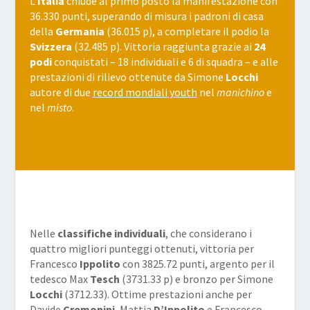
L’
Italia
chiude al primo posto la manifestazione con
36.330 punti, superando di misura i padroni di casa
della
Germania
(36.015 p), a completare il podio la
Svizzera
(32.485 p). Vittoria raggiunta grazie ai
24
podi
conquistati – 18 individuali e 6 di squadra – e alle
prestazioni di rilievo ottenute da Simone
Locchi
autore di due
record mondiali youth
nel
manichino
e
nel
misto
.
Nelle
classifiche individuali
, che considerano i
quattro migliori punteggi ottenuti, vittoria per
Francesco
Ippolito
con 3825.72 punti, argento per il
tedesco Max
Tesch
(3731.33 p) e bronzo per Simone
Locchi
(3712.33). Ottime prestazioni anche per
Davide
Cremonini
, Mattia
D’Ippolito
e Francesco