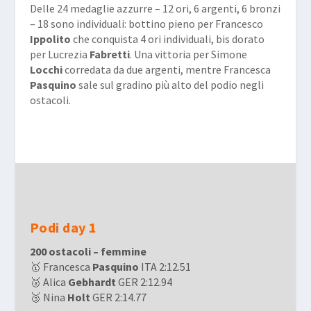
Delle 24 medaglie azzurre – 12 ori, 6 argenti, 6 bronzi
– 18 sono individuali: bottino pieno per Francesco
Ippolito
che conquista 4 ori individuali, bis dorato
per Lucrezia
Fabretti
. Una vittoria per Simone
Locchi
corredata da due argenti, mentre Francesca
Pasquino
sale sul gradino più alto del podio negli
ostacoli.
Podi day 1
200 ostacoli – femmine
🥇 Francesca
Pasquino
ITA 2:12.51
🥈 Alica
Gebhardt
GER 2:12.94
🥉 Nina
Holt
GER 2:14.77