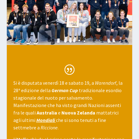
Si è disputata venerdì 18 e sabato 19, a
Warendorf
, la
28ª edizione della
German Cup
tradizionale esordio
stagionale del nuoto per salvamento.
Manifestazione che ha visto grandi Nazioni assenti
fra le quali
Australia
e
Nuova Zelanda
mattatrici
agli ultimi
Mondiali
che si sono tenuti a fine
settmebre a
Riccione
.