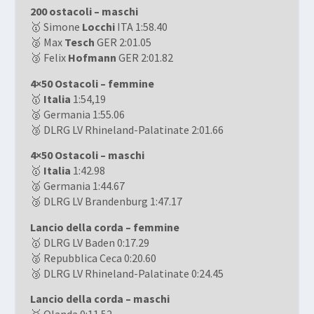
200 ostacoli – maschi
🥇 Simone
Locchi
ITA 1:58.40
🥈 Max
Tesch
GER 2:01.05
🥉 Felix
Hofmann
GER 2:01.82
4×50 Ostacoli – femmine
🥇
Italia
1:54,19
🥈 Germania 1:55.06
🥉 DLRG LV Rhineland-Palatinate 2:01.66
4×50 Ostacoli – maschi
🥇
Italia
1:42.98
🥈 Germania 1:44.67
🥉 DLRG LV Brandenburg 1:47.17
Lancio della corda – femmine
🥇 DLRG LV Baden 0:17.29
🥈 Repubblica Ceca 0:20.60
🥉 DLRG LV Rhineland-Palatinate 0:24.45
Lancio della corda – maschi