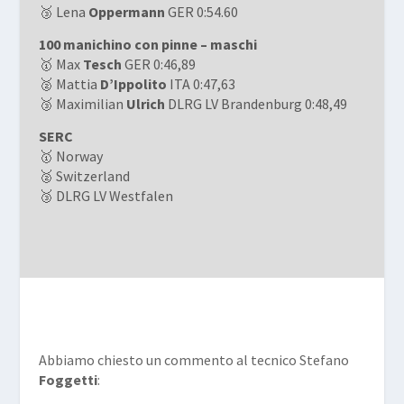
🥉 Lena
Oppermann
GER 0:54.60
100 manichino con pinne – maschi
🥇 Max
Tesch
GER 0:46,89
🥈 Mattia
D’Ippolito
ITA 0:47,63
🥉 Maximilian
Ulrich
DLRG LV Brandenburg 0:48,49
SERC
🥇 Norway
🥈 Switzerland
🥉 DLRG LV Westfalen
Abbiamo chiesto un commento al tecnico Stefano
Foggetti
: