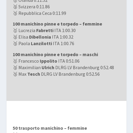
🥇 Olanda 0:11.52
🥈 Svizzera 0:11.86
🥉 Repubblica Ceca 0:11.99
100 manichino pinne e torpedo – femmine
🥇 Lucrezia
Fabretti
ITA 1:00.30
🥈 Elisa
Dibellonia
ITA 1:00.32
🥉 Paola
Lanzilotti
ITA 1:00.76
100 manichino pinne e torpedo – maschi
🥇 Francesco
Ippolito
ITA 0:51.06
🥈 Maximilian
Ulrich
DLRG LV Brandenburg 0:52.48
🥉 Max
Tesch
DLRG LV Brandenburg 0:52.56
50 trasporto manichino – femmine