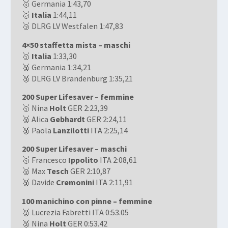
🥇 Germania 1:43,70
🥈
Italia
1:44,11
🥉 DLRG LV Westfalen 1:47,83
4×50 staffetta mista – maschi
🥇
Italia
1:33,30
🥈 Germania 1:34,21
🥉 DLRG LV Brandenburg 1:35,21
200 Super Lifesaver – femmine
🥇 Nina
Holt
GER 2:23,39
🥈 Alica
Gebhardt
GER 2:24,11
🥉 Paola
Lanzilotti
ITA 2:25,14
200 Super Lifesaver – maschi
🥇 Francesco
Ippolito
ITA 2:08,61
🥈 Max
Tesch
GER 2:10,87
🥉 Davide
Cremonini
ITA 2:11,91
100 manichino con pinne – femmine
🥇 Lucrezia Fabretti ITA 0:53.05
🥈 Nina
Holt
GER 0:53.42