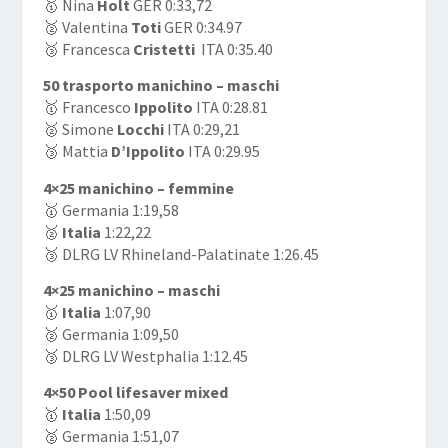
🥇 Nina
Holt
GER 0:33,72
🥈 Valentina
Toti
GER 0:34.97
🥉 Francesca
Cristetti
ITA 0:35.40
50 trasporto manichino – maschi
🥇 Francesco
Ippolito
ITA 0:28.81
🥈 Simone
Locchi
ITA 0:29,21
🥉 Mattia
D’Ippolito
ITA 0:29.95
4×25 manichino – femmine
🥇 Germania 1:19,58
🥈
Italia
1:22,22
🥉 DLRG LV Rhineland-Palatinate 1:26.45
4×25 manichino – maschi
🥇
Italia
1:07,90
🥈 Germania 1:09,50
🥉 DLRG LV Westphalia 1:12.45
4×50 Pool lifesaver mixed
🥇
Italia
1:50,09
🥈 Germania 1:51,07