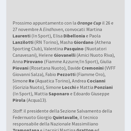
Prossimo appuntamento con la
Orange Cup
il 26 e
27 novembre A
Eindhoven
, convocati: Martina
Laurenti
(In Sport), Elisa
Dibellonia
e Paola
Lanzilotti
(RN Torino), Masha
Giordano
(Athena
Sporting Club), Valentina
Pasquino
(Nuotatori
Canavesani), Helene
Giovanelli
(Amici Nuoto Riva),
Anna
Pirovano
(Fiamme Azzurre/In Sport), Giulia
Piovani
(Rosetana Nuoto), Davide
Cremonini
(VVFF
Giovanni Salza), Fabio
Pezzotti
(Fiamme Oro),
Simone
Re
(Aquatica Torino), Andrea
Cocianni
(Gorizia Nuoto), Simone
Locchi
e Mattia
Ponziani
(In Sport), Mattia
Saponaro
e Edoardo Giuseppe
Pirola
(Acqua13).
Staff
: il presidente della Sezione Salvamento della
Federnuoto Giorgio
Quintavalle
, il tecnico
responsabile della Nazionale Massimiliano
Tramontana
e i tecnici Martina
Gratton
ed