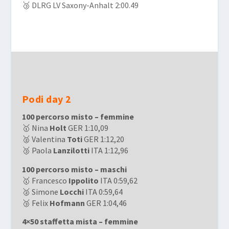
🥉 DLRG LV Saxony-Anhalt 2:00.49
Podi day 2
100 percorso misto – femmine
🥇 Nina
Holt
GER 1:10,09
🥈 Valentina
Toti
GER 1:12,20
🥉 Paola
Lanzilotti
ITA 1:12,96
100 percorso misto – maschi
🥇 Francesco
Ippolito
ITA 0:59,62
🥈 Simone
Locchi
ITA 0:59,64
🥉 Felix
Hofmann
GER 1:04,46
4×50 staffetta mista – femmine