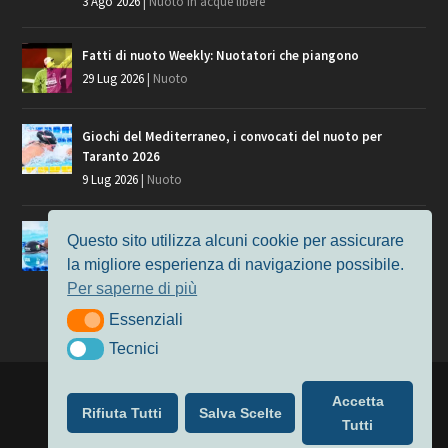
3 Ago 2026
|
Nuoto in acque libere
Fatti di nuoto Weekly: Nuotatori che piangono
29 Lug 2026
|
Nuoto
Giochi del Mediterraneo, i convocati del nuoto per
Taranto 2026
9 Lug 2026
|
Nuoto
Europei di Nuoto Parigi 2026: fra veterani e giovani, chi
Questo sito utilizza alcuni cookie per assicurare
manca?
la migliore esperienza di navigazione possibile.
7 Lug 2026
|
Nuoto
Per saperne di più
Essenziali
Essenziali
Tecnici
Tecnici
Progettato da
Elegant Themes
| Alimentato da
WordPress
Accetta
Rifiuta Tutti
Salva Scelte
Nuoto
MasterS
Podcast
Il Nuoto in Cifre
Chi siamo
Tutti
Privacy & Cookie Policy