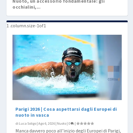
Nuoto, un accessorio fondamentale: gli
occhialini,...
Arena signature collection: dieci campioni
Arena lancia la sfida “Swim 4 The Seas”...
Arena e Roma2022 insieme
Arena Acquamica, a Milano la terza Festa dell̵...
Arena Acquamica, a Firenze la seconda Festa
rappres...
dell&#...
Parigi 2026 | Cosa aspettarsi dagli Europei di
nuoto in vasca
di
Luca Soligo
|
Ago 6, 2026
|
Nuoto
|
0
|
Manca davvero poco all’inizio degli Europei di Parigi,