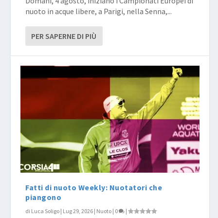
Domani, 4 agosto, iniziano i Campionati Europei di
nuoto in acque libere, a Parigi, nella Senna,...
PER SAPERNE DI PIÙ
Fatti di nuoto Weekly: Nuotatori che
piangono
di
Luca Soligo
|
Lug 29, 2026
|
Nuoto
|
0
|