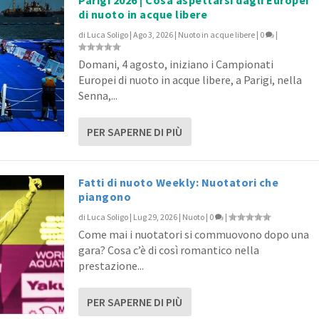
di nuoto in acque libere
di
Luca Soligo
|
Ago 3, 2026
|
Nuoto in acque libere
|
0
|
Domani, 4 agosto, iniziano i Campionati
Europei di nuoto in acque libere, a Parigi, nella
Senna,...
PER SAPERNE DI PIÙ
Fatti di nuoto Weekly: Nuotatori che
piangono
di
Luca Soligo
|
Lug 29, 2026
|
Nuoto
|
0
|
Come mai i nuotatori si commuovono dopo una
gara? Cosa c’è di così romantico nella
prestazione...
PER SAPERNE DI PIÙ