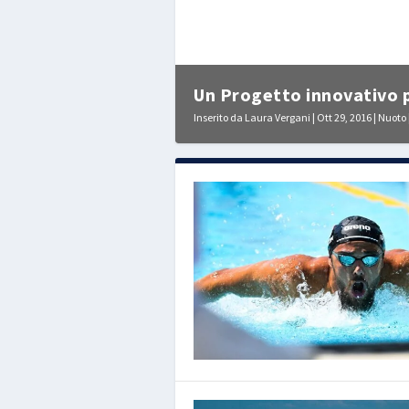
Un Progetto innovativo p
Inserito da
Laura Vergani
|
Ott 29, 2016
|
Nuoto