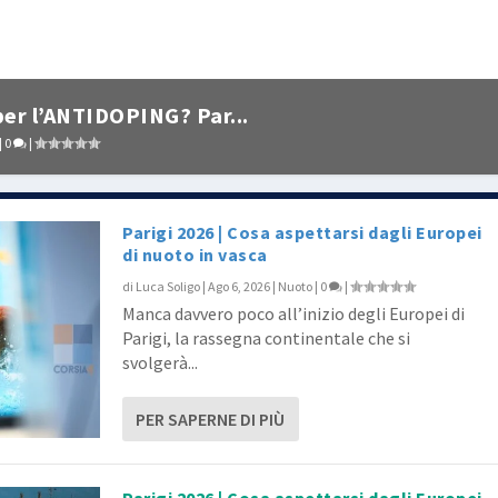
er l’ANTIDOPING? Par...
|
0
|
Parigi 2026 | Cosa aspettarsi dagli Europei
di nuoto in vasca
di
Luca Soligo
|
Ago 6, 2026
|
Nuoto
|
0
|
Manca davvero poco all’inizio degli Europei di
Parigi, la rassegna continentale che si
svolgerà...
PER SAPERNE DI PIÙ
Parigi 2026 | Cosa aspettarsi dagli Europei