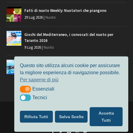
Fatti di nuoto Weekly: Nuotatori che piangono
29 Lug 2026
|
Nuoto
Giochi del Mediterraneo, i convocati del nuoto per
Taranto 2026
9 Lug 2026
|
Nuoto
Europei di Nuoto Parigi 2026: fra veterani e giovani, chi
Questo sito utilizza alcuni cookie per assicurare
manca?
la migliore esperienza di navigazione possibile.
7 Lug 2026
|
Nuoto
Per saperne di più
Essenziali
Essenziali
Tecnici
Tecnici
Progettato da
Elegant Themes
| Alimentato da
WordPress
Accetta
Rifiuta Tutti
Salva Scelte
Nuoto
MasterS
Podcast
Il Nuoto in Cifre
Chi siamo
Tutti
Privacy & Cookie Policy