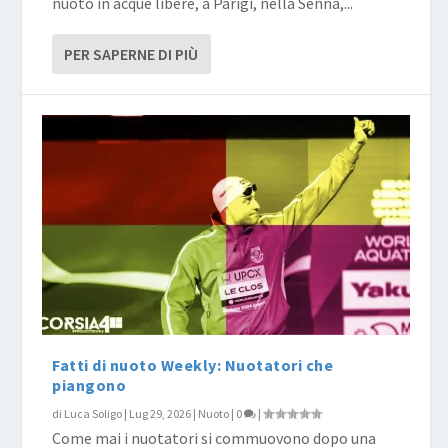
nuoto in acque libere, a Parigi, nella Senna,...
PER SAPERNE DI PIÙ
Fatti di nuoto Weekly: Nuotatori che
piangono
di
Luca Soligo
|
Lug 29, 2026
|
Nuoto
|
0
|
Come mai i nuotatori si commuovono dopo una