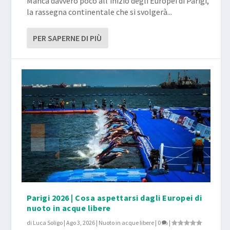
Manca davvero poco all’inizio degli Europei di Parigi,
la rassegna continentale che si svolgerà...
PER SAPERNE DI PIÙ
Parigi 2026 | Cosa aspettarsi dagli Europei di
nuoto in acque libere
di
Luca Soligo
|
Ago 3, 2026
|
Nuoto in acque libere
|
0
|