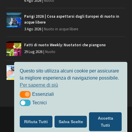
6 Ago 2026
|
Nuoto
Parigi 2026 | Cosa aspettarsi dagli Europei di nuoto in
acque libere
3 Ago 2026
|
Nuoto in acque libere
Fatti di nuoto Weekly: Nuotatori che piangono
29 Lug 2026
|
Nuoto
Giochi del Mediterraneo, i convocati del nuoto per
Questo sito utilizza alcuni cookie per assicurare
Taranto 2026
la migliore esperienza di navigazione possibile.
9 Lug 2026
|
Nuoto
Per saperne di più
Essenziali
Essenziali
Tecnici
Tecnici
Progettato da
Elegant Themes
| Alimentato da
WordPress
Accetta
Rifiuta Tutti
Salva Scelte
Nuoto
MasterS
Podcast
Il Nuoto in Cifre
Chi siamo
Tutti
Privacy & Cookie Policy