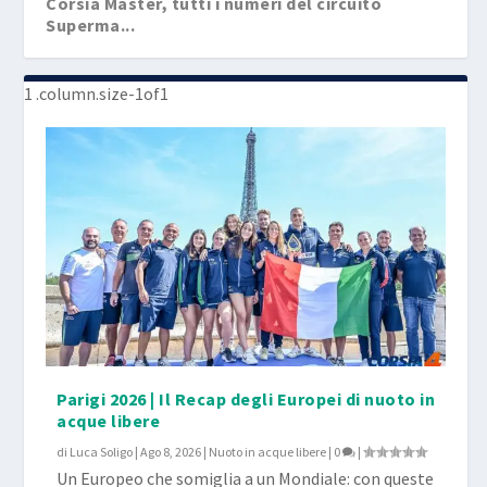
Corsia Master, tutti i numeri del circuito
Superma...
Corsia Master, tutti i numeri del circuito
Corsia Master, speciale RECAP Campionati
Corsia Master, tutti i numeri del circuito
Corsia Master, tutti i numeri del circuito
Corsia Master, tutti i numeri del circuito
Superma...
Regionali...
Superma...
Superma...
Superma...
Parigi 2026 | Il Recap degli Europei di nuoto in
acque libere
di
Luca Soligo
|
Ago 8, 2026
|
Nuoto in acque libere
|
0
|
Un Europeo che somiglia a un Mondiale: con queste