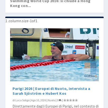
Swimming World Cup 2016: si chiude a Hong
Kong con...
Swimming World Cup 2016: a Tokyo
Swimming World Cup 2016, a Singapore WRJ per
Swimming World Cup 2016, Seto e Kaneto i più
Swimming World Cup 2016, Dubai day 2, ancora
Swimming World Cup 2016, le sei “faticheR...
“mondiali&#...
Chalm...
veloc...
Moroz...
Parigi 2026 | Europei di Nuoto, intervista a
Sarah Sjöström e Hubert Kos
di
Luca Soligo
|
Ago 10, 2026
|
Nuoto
|
0
|
Direttamente dagli Europei di Parigi, nel contesto di