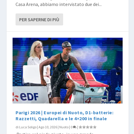
Casa Arena, abbiamo intervistato due dei...
PER SAPERNE DI PIÙ
Parigi 2026 | Europei di Nuoto, D1-batterie:
Razzetti, Quadarella e le 4×200 in finale
di
Luca Soligo
|
Ago 10, 2026
|
Nuoto
|
0
|