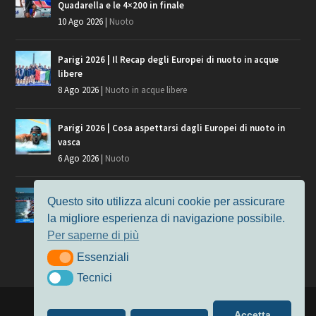
Quadarella e le 4×200 in finale
10 Ago 2026
|
Nuoto
Parigi 2026 | Il Recap degli Europei di nuoto in acque
libere
8 Ago 2026
|
Nuoto in acque libere
Parigi 2026 | Cosa aspettarsi dagli Europei di nuoto in
vasca
6 Ago 2026
|
Nuoto
Parigi 2026 | Cosa aspettarsi dagli Europei di nuoto in
Questo sito utilizza alcuni cookie per assicurare
acque libere
la migliore esperienza di navigazione possibile.
3 Ago 2026
|
Nuoto in acque libere
Per saperne di più
Essenziali
Essenziali
Tecnici
Tecnici
Progettato da
Elegant Themes
| Alimentato da
WordPress
Accetta