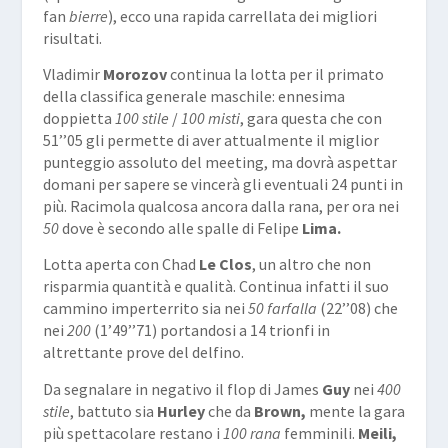
fan
bierre
), ecco una rapida carrellata dei migliori
risultati.
Vladimir
Morozov
continua la lotta per il primato
della classifica generale maschile: ennesima
doppietta
100 stile
/
100 misti
, gara questa che con
51’’05 gli permette di aver attualmente il miglior
punteggio assoluto del meeting, ma dovrà aspettar
domani per sapere se vincerà gli eventuali 24 punti in
più. Racimola qualcosa ancora dalla rana, per ora nei
50
dove è secondo alle spalle di Felipe
Lima.
Lotta aperta con Chad
Le Clos
, un altro che non
risparmia quantità e qualità. Continua infatti il suo
cammino imperterrito sia nei
50 farfalla
(22’’08) che
nei
200
(1’49’’71) portandosi a 14 trionfi in
altrettante prove del delfino.
Da segnalare in negativo il flop di James
Guy
nei
400
stile
, battuto sia
Hurley
che da
Brown,
mente la gara
più spettacolare restano i
100 rana
femminili.
Meili,