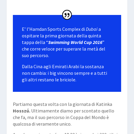
E’ l’Hamdan Sports Complex di
Dubai
a
ospitare la prima giornata della quinta
tappa della “
Swimming World Cup 2016
”
che corre veloce per superare la metà del
suo percorso.
Dalla Cina agli Emirati Arabi la sostanza
non cambia: i big vincono sempre e a tutti
gli altri restano le briciole.
Partiamo questa volta con la giornata di Katinka
Hosszú.
Ultimamente diamo per scontato quello
che fa, ma il suo percorso in Coppa del Mondo è
qualcosa di veramente unico.