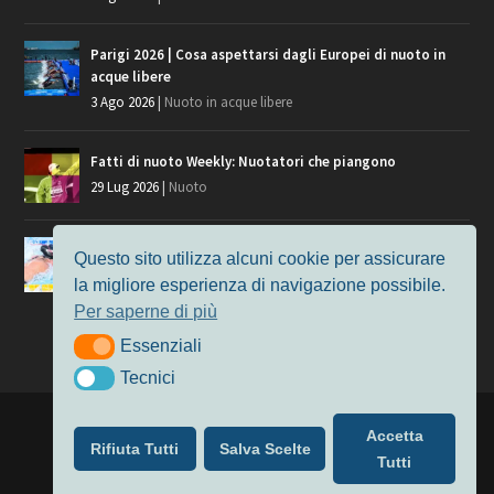
Parigi 2026 | Cosa aspettarsi dagli Europei di nuoto in
acque libere
3 Ago 2026
|
Nuoto in acque libere
Fatti di nuoto Weekly: Nuotatori che piangono
29 Lug 2026
|
Nuoto
Giochi del Mediterraneo, i convocati del nuoto per
Questo sito utilizza alcuni cookie per assicurare
Taranto 2026
la migliore esperienza di navigazione possibile.
9 Lug 2026
|
Nuoto
Per saperne di più
Essenziali
Essenziali
Tecnici
Tecnici
Progettato da
Elegant Themes
| Alimentato da
WordPress
Accetta
Rifiuta Tutti
Salva Scelte
Nuoto
MasterS
Podcast
Il Nuoto in Cifre
Chi siamo
Tutti
Privacy & Cookie Policy