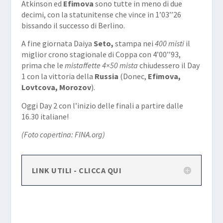
Atkinson ed
Efimova
sono tutte in meno di due
decimi, con la statunitense che vince in 1’03’’26
bissando il successo di Berlino.
A fine giornata Daiya
Seto,
stampa nei
400 misti
il
miglior crono stagionale di Coppa con 4’00’’93,
prima che le
mistaffette 4×50 mista
chiudessero il Day
1 con la vittoria della
Russia
(
Donec
,
Efimova,
Lovtcova, Morozov
).
Oggi Day 2 con l’inizio delle finali a partire dalle
16.30 italiane!
(Foto copertina: FINA.org)
LINK UTILI - CLICCA QUI