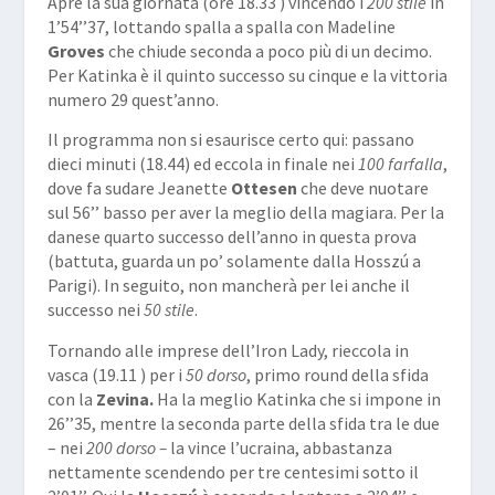
Apre la sua giornata (ore 18.33 ) vincendo i
200 stile
in
1’54’’37, lottando spalla a spalla con Madeline
Groves
che chiude seconda a poco più di un decimo.
Per Katinka è il quinto successo su cinque e la vittoria
numero 29 quest’anno.
Il programma non si esaurisce certo qui: passano
dieci minuti (18.44) ed eccola in finale nei
100 farfalla
,
dove fa sudare Jeanette
Ottesen
che deve nuotare
sul 56’’ basso per aver la meglio della magiara. Per la
danese quarto successo dell’anno in questa prova
(battuta, guarda un po’ solamente dalla Hosszú a
Parigi). In seguito, non mancherà per lei anche il
successo nei
50 stile
.
Tornando alle imprese dell’Iron Lady, rieccola in
vasca (19.11 ) per i
50 dorso
, primo round della sfida
con la
Zevina.
Ha la meglio Katinka che si impone in
26’’35, mentre la seconda parte della sfida tra le due
– nei
200 dorso –
la vince l’ucraina, abbastanza
nettamente scendendo per tre centesimi sotto il