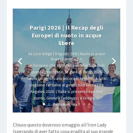
Parigi 2026 | Il Recap degli
Europei di nuoto in acque
libere
da
Luca Soligo
|
8 Agosto 2026
|
Nuoto in acque
libere
| Commenti 0
Un Europeo che somiglia a un Mondiale: con
queste premesse, le gare di Parigi 2026
hanno un significato ancora maggiore, e tutti
vogliono far bene al giro di boa verso Los
Angeles 2028. L'Italia si presenta con due
punte, Ginevra Taddeucci e Gregorio
Paltrinieri, ma...
Leggi
Chiuso questo doveroso omaggio all’Iron Lady
(sperando di aver fatto cosa gradita al suo grande