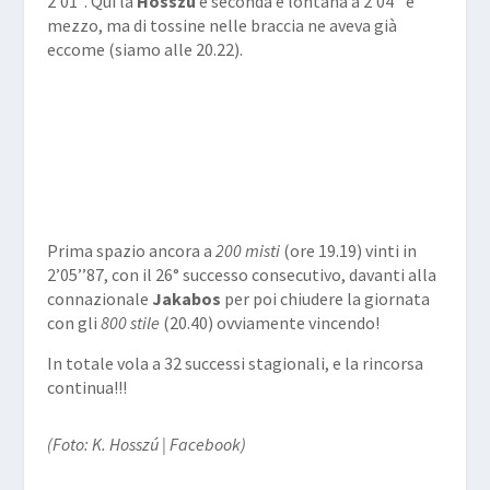
2’01’’. Qui la
Hosszú
è seconda e lontana a 2’04’’ e
mezzo, ma di tossine nelle braccia ne aveva già
eccome (siamo alle 20.22).
Prima spazio ancora a
200 misti
(ore 19.19) vinti in
2’05’’87, con il 26° successo consecutivo, davanti alla
connazionale
Jakabos
per poi chiudere la giornata
con gli
800 stile
(20.40) ovviamente vincendo!
In totale vola a 32 successi stagionali, e la rincorsa
continua!!!
(Foto: K. Hosszú | Facebook)