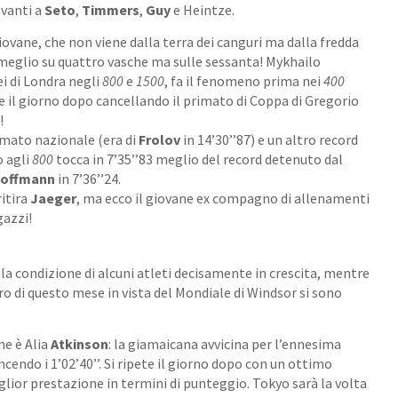
avanti a
Seto
,
Timmers
,
Guy
e Heintze.
giovane, che non viene dalla terra dei canguri ma dalla fredda
 meglio su quattro vasche ma sulle sessanta! Mykhailo
ei di Londra negli
800
e
1500
, fa il fenomeno prima nei
400
 e il giorno dopo cancellando il primato di Coppa di Gregorio
!
rimato nazionale (era di
Frolov
in 14’30’’87) e un altro record
o agli
800
tocca in 7’35’’83 meglio del record detenuto dal
offmann
in 7’36’’24.
ritira
Jaeger
, ma ecco il giovane ex compagno di allenamenti
gazzi!
 la condizione di alcuni atleti decisamente in crescita, mentre
voro di questo mese in vista del Mondiale di Windsor si sono
e è Alia
Atkinson
:
la giamaicana avvicina per l’ennesima
incendo i 1’02’40’’. Si ripete il giorno dopo con un ottimo
iglior prestazione in termini di punteggio. Tokyo sarà la volta