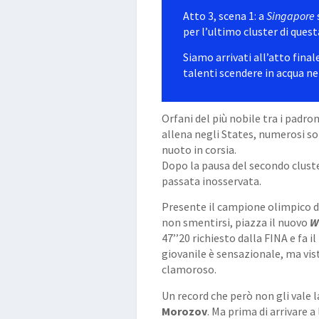
Atto 3, scena 1: a
Singapore
per l’ultimo cluster di ques
Siamo arrivati all’atto fina
talenti scendere in acqua ne
Orfani del più nobile tra i padro
allena negli States, numerosi son
nuoto in corsia.
Dopo la pausa del secondo cluste
passata inosservata.
Presente il campione olimpico 
non smentirsi, piazza il nuovo
W
47’’20 richiesto dalla FINA e fa i
giovanile è sensazionale, ma vis
clamoroso.
Un record che però non gli vale la
Morozov
. Ma prima di arrivare a