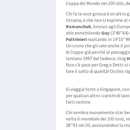
Coppa del Mondo nei
200 stile
, d
Chi fa la voce grossa è un altro 
Ucraina, e che non si esprime al
Romanchuk
, bronzo agli Europ
stile
annichilendo
Guy
(3’40’’64)
Paltrinieri
nuotando in 14’15’’49
Un crono che gli vale anche il p
di Coppa: già perché al passaggi
lontano 1997 dal tedesco Jörg
H
Non c’è pace per Greg e Detti: si 
fare il salto di qualità! Occhio ra
Si viaggia forte a Singapore, con
per qualcun altro i carichi di la
fatti sentire.
Chi sembra nuovamente star ben
volta il mondiale dei
100 rana
, v
28’’91 nei
50
, assicurandosi la m