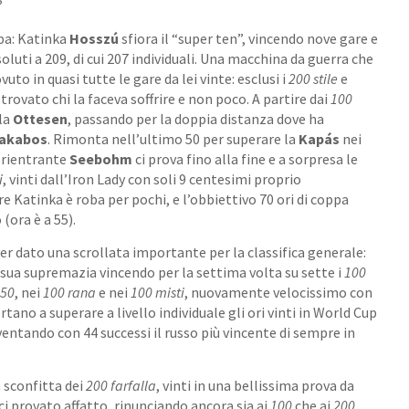
?
ppa: Katinka
Hosszú
sfiora il “super ten”, vincendo nove gare e
soluti a 209, di cui 207 individuali. Una macchina da guerra che
vuto in quasi tutte le gare da lei vinte: esclusi i
200 stile
e
trovato chi la faceva soffrire e non poco. A partire dai
100
lla
Ottesen
, passando per la doppia distanza dove ha
akabos
. Rimonta nell’ultimo 50 per superare la
Kapás
nei
 rientrante
Seebohm
ci prova fino alla fine e a sorpresa le
i
, vinti dall’Iron Lady con soli 9 centesimi proprio
re Katinka è roba per pochi, e l’obbiettivo 70 ori di coppa
 (ora è a 55).
er dato una scrollata importante per la classifica generale:
 sua supremazia vincendo per la settima volta su sette i
100
i
50
, nei
100 rana
e nei
100 misti
, nuovamente velocissimo con
rtano a superare a livello individuale gli ori vinti in World Cup
iventando con 44 successi il russo più vincente di sempre in
a sconfitta dei
200 farfalla
, vinti in una bellissima prova da
rci provato affatto, rinunciando ancora sia ai
100
che ai
200