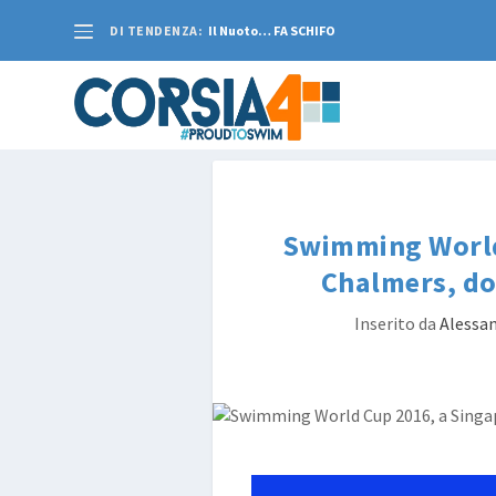
DI TENDENZA:
Il Nuoto… FA SCHIFO
Swimming World
Chalmers, d
Inserito da
Alessan