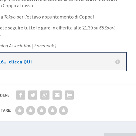
a Coppa al russo.
a a
Tokyo
per l’ottavo appuntamento di Coppa!
e seguire tutte le gare in differita alle 21.30 su
65Sport
.
ing Association | Facebook )
6... clicca QUI
DERE:
TARE: