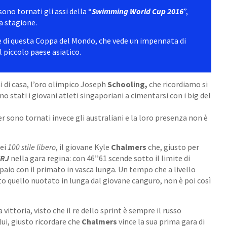
sono tornati gli assi della “
Swimming World Cup 2016
”,
ta stagione.
le di questa Coppa del Mondo, che vede un impennata di
l piccolo paese asiatico.
ni di casa, l’oro olimpico Joseph
Schooling,
che ricordiamo si
o stati i giovani atleti singaporiani a cimentarsi con i big del
r sono tornati invece gli australiani e la loro presenza non è
dei
100 stile libero
, il giovane Kyle
Chalmers
che, giusto per
RJ
nella gara regina: con 46’’61 scende sotto il limite di
l paio con il primato in vasca lunga. Un tempo che a livello
to quello nuotato in lunga dal giovane canguro, non è poi così
 vittoria, visto che il re dello sprint è sempre il russo
 lui, giusto ricordare che
Chalmers
vince la sua prima gara di