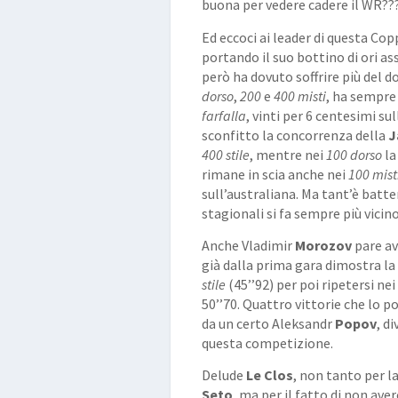
buona per vedere cadere il WR??
Ed eccoci ai leader di questa Co
portando il suo bottino di ori as
però ha dovuto soffrire più del do
dorso
,
200
e
400 misti
, ha sempre 
farfalla
, vinti per 6 centesimi su
sconfitto la concorrenza della
J
400 stile
, mentre nei
100 dorso
la
rimane in scia anche nei
100 mist
sull’australiana. Ma tant’è batte
stagionali si fa sempre più vicino
Anche Vladimir
Morozov
pare av
già dalla prima gara dimostra la
stile
(45’’92) per poi ripetersi ne
50’’70. Quattro vittorie che lo po
da un certo Aleksandr
Popov
, d
questa competizione.
Delude
Le Clos
, non tanto per l
Seto
, ma per il fatto di non ave