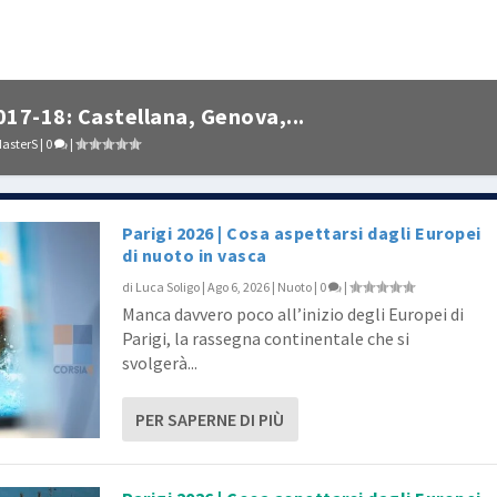
17-18: Castellana, Genova,...
asterS
|
0
|
Parigi 2026 | Cosa aspettarsi dagli Europei
di nuoto in vasca
di
Luca Soligo
|
Ago 6, 2026
|
Nuoto
|
0
|
Manca davvero poco all’inizio degli Europei di
Parigi, la rassegna continentale che si
svolgerà...
PER SAPERNE DI PIÙ