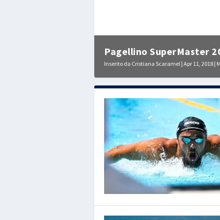
Pagellino SuperMaster 20
Inserito da
Cristiana Scaramel
|
Apr 11, 2018
|
M