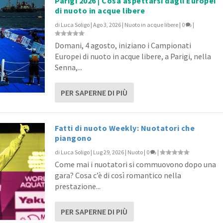
Parigi 2026 | Cosa aspettarsi dagli Europei
di nuoto in acque libere
di
Luca Soligo
|
Ago 3, 2026
|
Nuoto in acque libere
|
0
|
17-18: Battipaglia, Bologn...
Città di Castello, Napol...
: Molinella, Palermo, Roma...
: Brescia, Canosa, Pomezia...
a record nel Master Day. ...
Domani, 4 agosto, iniziano i Campionati
sterS
asterS
asterS
MasterS
MasterS
|
|
|
0
|
|
0
0
0
0
|
|
|
|
|
Europei di nuoto in acque libere, a Parigi, nella
Senna,...
PER SAPERNE DI PIÙ
Fatti di nuoto Weekly: Nuotatori che
piangono
di
Luca Soligo
|
Lug 29, 2026
|
Nuoto
|
0
|
Come mai i nuotatori si commuovono dopo una
gara? Cosa c’è di così romantico nella
prestazione...
PER SAPERNE DI PIÙ