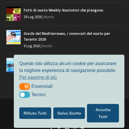
Fatti di nuoto Weekly: Nuotatori che piangono
29 Lug 2026
|
Nuoto
Giochi del Mediterraneo, i convocati del nuoto per
Taranto 2026
9 Lug 2026
|
Nuoto
Europei di Nuoto Parigi 2026: fra veterani e giovani, chi
Questo sito utilizza alcuni cookie per assicurare
manca?
la migliore esperienza di navigazione possibile.
7 Lug 2026
|
Nuoto
Per saperne di più
Essenziali
Essenziali
Tecnici
Tecnici
Progettato da
Elegant Themes
| Alimentato da
WordPress
Accetta
Rifiuta Tutti
Salva Scelte
Nuoto
MasterS
Podcast
Il Nuoto in Cifre
Chi siamo
Tutti
Privacy & Cookie Policy