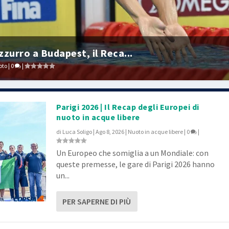
zurro a Budapest, il Reca...
oto
|
0
|
Parigi 2026 | Il Recap degli Europei di
nuoto in acque libere
di
Luca Soligo
|
Ago 8, 2026
|
Nuoto in acque libere
|
0
|
Un Europeo che somiglia a un Mondiale: con
queste premesse, le gare di Parigi 2026 hanno
un...
PER SAPERNE DI PIÙ