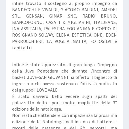
infine trovato il sostegno al proprio impegno da
BANDECCHI E VIVALDI, GIACOMO BALDINI, AMEDEI
SRL, GENSAN, GIMAR SNC, RADIO BRUNO,
BIANCOFORNO, CASATI & MIGLIARINI, ITALJEANS,
INA ASSITALIA, PALESTRA EGO ANIMA E CORPO DI
ROSIGNANO SOLVAY, ELENA ESTETICA ONE, EDEN
PARRUCCHIERI, LA VOGLIA MATTA, FOTOSILVI e
tanti altri.
Infine è stato apprezzato di gran lunga l’impegno
della Juve Pontedera che durante l’incontro di
basket JUVE-SAN GIOVANNI ha offerto il biglietto di
ingresso a chi avesse sostenuto l’attività praticata
dal gruppo I LOVE VALE.
È stato davvero bello vedere sugli spalti del
palazzetto dello sport molte magliette della 3°
edizione della natalonga.
Non resta che attendere con impazienza la prossima
edizione della Natalonga nell’intento di battere il
record delle presenze e dei KM percorsi, ma