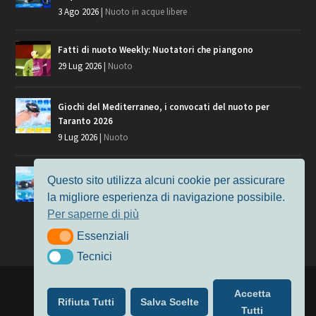
3 Ago 2026
|
Nuoto in acque libere
Fatti di nuoto Weekly: Nuotatori che piangono
29 Lug 2026
|
Nuoto
Giochi del Mediterraneo, i convocati del nuoto per
Taranto 2026
9 Lug 2026
|
Nuoto
Europei di Nuoto Parigi 2026: fra veterani e giovani, chi
Questo sito utilizza alcuni cookie per assicurare
manca?
la migliore esperienza di navigazione possibile.
7 Lug 2026
|
Nuoto
Per saperne di più
Essenziali
Essenziali
Tecnici
Tecnici
Progettato da
Elegant Themes
| Alimentato da
WordPress
Accetta
Rifiuta Tutti
Salva Scelte
Nuoto
MasterS
Podcast
Il Nuoto in Cifre
Chi siamo
Tutti