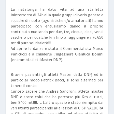
La natalonga ha dato vita ad una staffetta
ininterrotta di 24h alla quale gruppi di vario genere e
squadre di nuoto (agonistiche e/o amatoriali) hanno
partecipato con entusiasmo dando il proprio
contributo nuotando per due, tre, cinque, dieci, venti
vasche o per qualche km fino a raggiungere i 76.650
mt di pura solidarietà!!!
Ad aprire le danze è stato il Commercialista Marco
Panicucci e a chiuderle l’ingegnere Gianluca Bonini
(entrambi atleti Master DNP).
Bravi e pazienti gli atleti Master della DNP, ed in
particolar modo Patrick Bacci, si sono alternati per
tenere il conto.
Curioso sapere che Andrea Sandroni, atleta master
DNP è stato colui che ha percorso più Km di tutti,
ben 8400 mt!!!!….
L’altro spazio è stato riempito dai
vari utenti partecipando alle lezioni di UISP VALDERA
e CSI di acquagim, acquabike, ed altre attività di