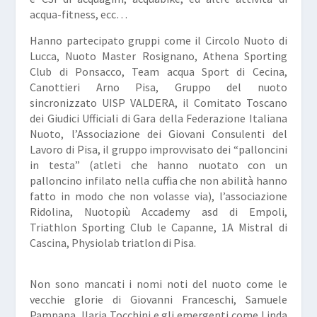
acqua-fitness, ecc…
Hanno partecipato gruppi come il Circolo Nuoto di
Lucca, Nuoto Master Rosignano, Athena Sporting
Club di Ponsacco, Team acqua Sport di Cecina,
Canottieri Arno Pisa, Gruppo del nuoto
sincronizzato UISP VALDERA, il Comitato Toscano
dei Giudici Ufficiali di Gara della Federazione Italiana
Nuoto, l’Associazione dei Giovani Consulenti del
Lavoro di Pisa, il gruppo improvvisato dei “palloncini
in testa” (atleti che hanno nuotato con un
palloncino infilato nella cuffia che non abilità hanno
fatto in modo che non volasse via), l’associazione
Ridolina, Nuotopiù Accademy asd di Empoli,
Triathlon Sporting Club le Capanne, 1A Mistral di
Cascina, Physiolab triatlon di Pisa.
Non sono mancati i nomi noti del nuoto come le
vecchie glorie di Giovanni Franceschi, Samuele
Pampana, Ilaria Tocchini e gli emergenti come Linda