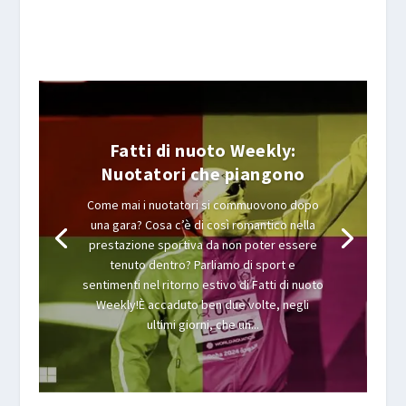
Fatti di nuoto Weekly:
Nuotatori che piangono
Come mai i nuotatori si commuovono dopo
una gara? Cosa c’è di così romantico nella
prestazione sportiva da non poter essere
tenuto dentro? Parliamo di sport e
sentimenti nel ritorno estivo di Fatti di nuoto
Weekly!È accaduto ben due volte, negli
ultimi giorni, che un...