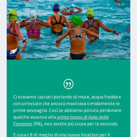
Ci eravamo lasciati parlando di mute, acqua fredda e
con un’estate che ancora mostrava timidamente le
prime avvisaglie. Così se abbiamo potuto perdonare
qualche assenza alla
prima tappa di Isola delle
Femmine
(PA), non avrete più scuse per la seconda.
E cosa c’è di meglio di una nuova location per il