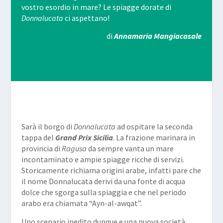
vostro esordio in mare? Le spiagge dorate di
Donnalucata
ci aspettano!
di
Annamaria Mangiacasale
Sarà il borgo di
Donnalucata
ad ospitare la seconda
tappa del
Grand Prix Sicilia
. La frazione marinara in
provincia di
Ragusa
da sempre vanta un mare
incontaminato e ampie spiagge ricche di servizi.
Storicamente richiama origini arabe, infatti pare che
il nome Donnalucata derivi da una fonte di acqua
dolce che sgorga sulla spiaggia e che nel periodo
arabo era chiamata “Ayn-al-awqat”.
Uno scenario inedito dunque e una nuova società