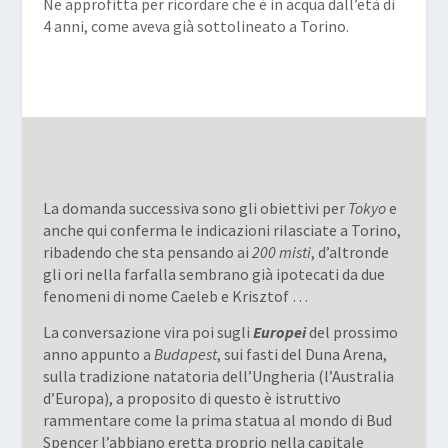
Ne approfitta per ricordare che è in acqua dall’età di
4 anni, come aveva già sottolineato a Torino.
La domanda successiva sono gli obiettivi per
Tokyo
e
anche qui conferma le indicazioni rilasciate a Torino,
ribadendo che sta pensando ai
200 misti
, d’altronde
gli ori nella farfalla sembrano già ipotecati da due
fenomeni di nome Caeleb e Krisztof …
La conversazione vira poi sugli
Europei
del prossimo
anno appunto a
Budapest
, sui fasti del Duna Arena,
sulla tradizione natatoria dell’Ungheria (l’Australia
d’Europa), a proposito di questo è istruttivo
rammentare come la prima statua al mondo di Bud
Spencer l’abbiano eretta proprio nella capitale