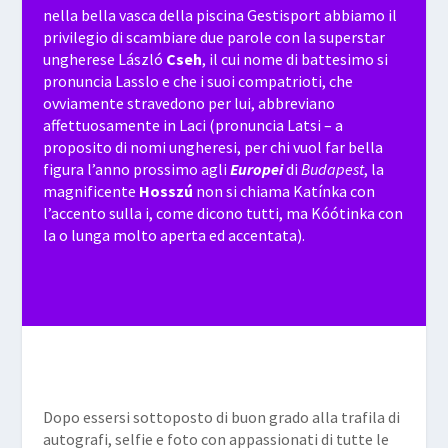
nella bella vasca della piscina Gestisport abbiamo il
privilegio di scambiare due parole con la superstar
ungherese László
Cseh
, il cui nome di battesimo si
pronuncia Lasslo e che i suoi compatrioti, che
ovviamente stravedono per lui, abbreviano
affettuosamente in Laci (pronuncia Latsi – a
proposito di nomi ungheresi, per chi vuol far bella
figura l’anno prossimo agli
Europei
di
Budapest
, la
magnificente
Hosszú
non si chiama Katínka con
l’accento sulla i, come dicono tutti, ma Kóótinka con
la o lunga molto aperta ed accentata).
Dopo essersi sottoposto di buon grado alla trafila di
autografi, selfie e foto con appassionati di tutte le