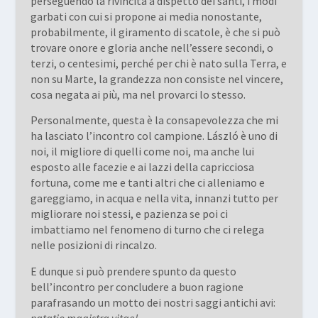
perseguendo la rivincita a dispetto dei santi, i modi
garbati con cui si propone ai media nonostante,
probabilmente, il giramento di scatole, è che si può
trovare onore e gloria anche nell’essere secondi, o
terzi, o centesimi, perché per chi è nato sulla Terra, e
non su Marte, la grandezza non consiste nel vincere,
cosa negata ai più, ma nel provarci lo stesso.
Personalmente, questa è la consapevolezza che mi
ha lasciato l’incontro col campione. László è uno di
noi, il migliore di quelli come noi, ma anche lui
esposto alle facezie e ai lazzi della capricciosa
fortuna, come me e tanti altri che ci alleniamo e
gareggiamo, in acqua e nella vita, innanzi tutto per
migliorare noi stessi, e pazienza se poi ci
imbattiamo nel fenomeno di turno che ci relega
nelle posizioni di rincalzo.
E dunque si può prendere spunto da questo
bell’incontro per concludere a buon ragione
parafrasando un motto dei nostri saggi antichi avi:
natatio magistra vitae!