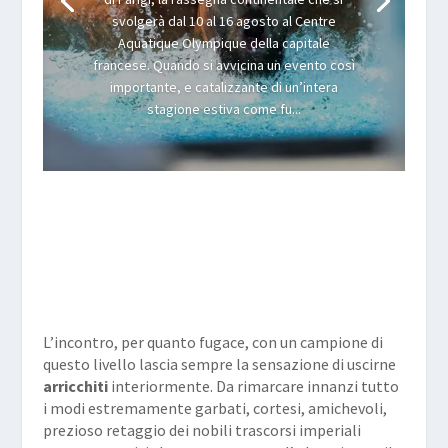
svolgerà dal 10 al 16 agosto al Centre
Aquatique Olympique della capitale
francese. Quando si avvicina un evento così
importante, e catalizzante di un’intera
stagione estiva come fu...
L’incontro, per quanto fugace, con un campione di
questo livello lascia sempre la sensazione di uscirne
arricchiti
interiormente. Da rimarcare innanzi tutto
i modi estremamente garbati, cortesi, amichevoli,
prezioso retaggio dei nobili trascorsi imperiali