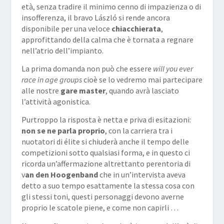
età, senza tradire il minimo cenno di impazienza o di
insofferenza, il bravo László si rende ancora
disponibile per una veloce
chiacchierata
,
approfittando della calma che è tornata a regnare
nell’atrio dell’impianto.
La prima domanda non può che essere
will you ever
race in age groups
cioè se lo vedremo mai partecipare
alle nostre
gare master
, quando avrà lasciato
l’attività agonistica.
Purtroppo la risposta è netta e priva di esitazioni:
non se ne parla proprio
, con la carriera tra i
nuotatori di élite si chiuderà anche il tempo delle
competizioni sotto qualsiasi forma, e in questo ci
ricorda un’affermazione altrettanto perentoria di
v
an den Hoogenband
che in un’intervista aveva
detto a suo tempo esattamente la stessa cosa con
gli stessi toni, questi personaggi devono averne
proprio le scatole piene, e come non capirli …