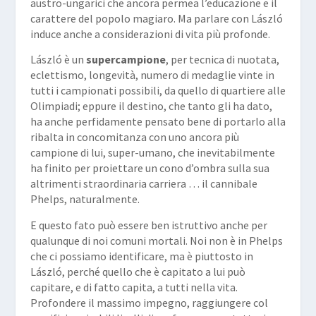
austro-ungarici che ancora permea l’educazione e il
carattere del popolo magiaro. Ma parlare con László
induce anche a considerazioni di vita più profonde.
László è un
supercampione
, per tecnica di nuotata,
eclettismo, longevità, numero di medaglie vinte in
tutti i campionati possibili, da quello di quartiere alle
Olimpiadi; eppure il destino, che tanto gli ha dato,
ha anche perfidamente pensato bene di portarlo alla
ribalta in concomitanza con uno ancora più
campione di lui, super-umano, che inevitabilmente
ha finito per proiettare un cono d’ombra sulla sua
altrimenti straordinaria carriera … il cannibale
Phelps, naturalmente.
E questo fato può essere ben istruttivo anche per
qualunque di noi comuni mortali. Noi non è in Phelps
che ci possiamo identificare, ma è piuttosto in
László, perché quello che è capitato a lui può
capitare, e di fatto capita, a tutti nella vita.
Profondere il massimo impegno, raggiungere col