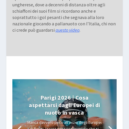
ungherese, dove a decenni di distanza oltre agli
schiaffoni dei suoi film si ricordano anche e
soprattutto i gol pesanti che segnava alla loro
nazionale giocando a pallanuoto con l’Italia, chi non
ci crede può guardarsi
questo video
.
Parigi 2026 | Cosa
aspettarsi dagli Europei di
nuoto in vasca
Manca davvero poco all’inizio degli Europei
di Parigi, la rassegna continentale che si