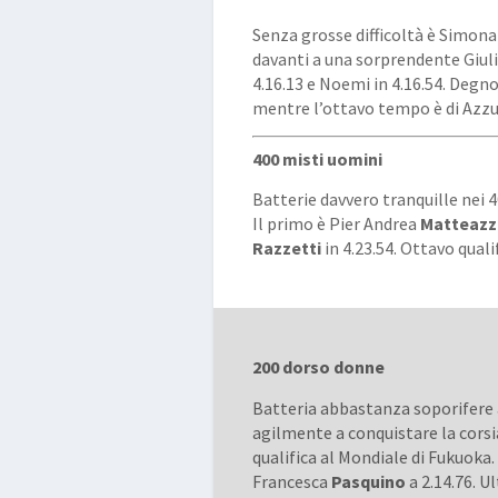
Senza grosse difficoltà è Simon
davanti a una sorprendente Giul
4.16.13 e Noemi in 4.16.54. Degno
mentre l’ottavo tempo è di Azz
400 misti uomini
Batterie davvero tranquille nei 
Il primo è Pier Andrea
Matteazz
Razzetti
in 4.23.54. Ottavo qual
200 dorso donne
Batteria abbastanza soporifere
agilmente a conquistare la corsi
qualifica al Mondiale di Fukuoka.
Francesca
Pasquino
a 2.14.76. U