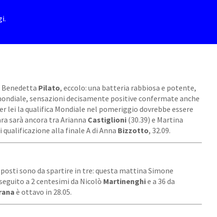
i.
da Benedetta
Pilato
, eccolo: una batteria rabbiosa e potente,
mondiale, sensazioni decisamente positive confermate anche
Per lei la qualifica Mondiale nel pomeriggio dovrebbe essere
ara sarà ancora tra Arianna
Castiglioni
(30.39) e Martina
 qualificazione alla finale A di Anna
Bizzotto
, 32.09.
 posti sono da spartire in tre: questa mattina Simone
, seguito a 2 centesimi da Nicolò
Martinenghi
e a 36 da
rana
è ottavo in 28.05.