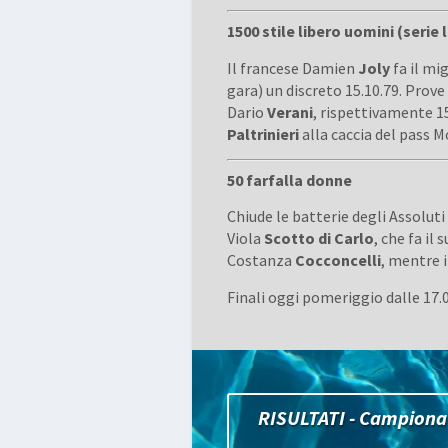
1500 stile libero uomini (serie 
Il francese Damien
Joly
fa il mi
gara) un discreto 15.10.79. Prov
Dario
Verani
, rispettivamente 15
Paltrinieri
alla caccia del pass M
50 farfalla donne
Chiude le batterie degli Assoluti
Viola
Scotto di Carlo
, che fa il
Costanza
Cocconcelli
, mentre i
Finali oggi pomeriggio dalle 17.
RISULTATI - Campionat