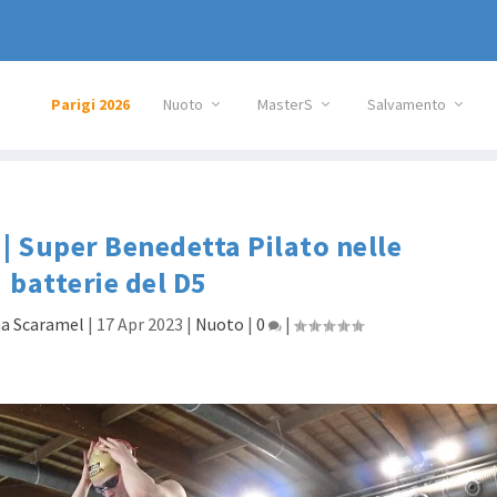
Parigi 2026
Nuoto
MasterS
Salvamento
 | Super Benedetta Pilato nelle
batterie del D5
na Scaramel
|
17 Apr 2023
|
Nuoto
|
0
|