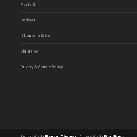
MasterS
Podcast
Il Nuoto in Cifre
Chi siamo
Privacy & Cookie Policy
Progettato da
Elegant Themes
| Alimentato da
WordPress