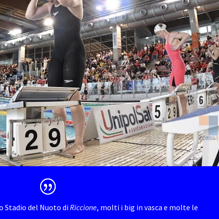
o Stadio del Nuoto di
Riccione
, molti i big in vasca e molte le