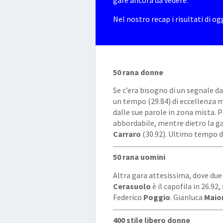
gare ancora da vedere.
Nel nostro recap i risultati di ogg
50 rana donne
Se c’era bisogno di un segnale 
un tempo (29.84) di eccellenza 
dalle sue parole in zona mista. 
abbordabile, mentre dietro la g
Carraro
(30.92). Ultimo tempo di
50 rana uomini
Altra gara attesissima, dove due
Cerasuolo
è il capofila in 26.92
Federico
Poggio
. Gianluca
Maio
400 stile libero donne