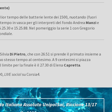
lente)
glior tempo delle batterie lente dei 1500, nuotando (fuori
e tempo in vasca per gli interpreti del fondo Andrea
Manzi
e
.25.30 e 15.25.88. Nel pomeriggio la serie 1 con Gregorio
ondiale.
 Silvia
Di Pietro
, che con 26.51 si prende il primato insieme a
 suo stesso tempo al centesimo. A 9 centesimi si piazza
l limite per la finale è il 27.30 di Elena
Capretta
.
00,
LIVE social
su Corsia4.
o Italiano Assoluto UnipolSai, Riccione 13/17