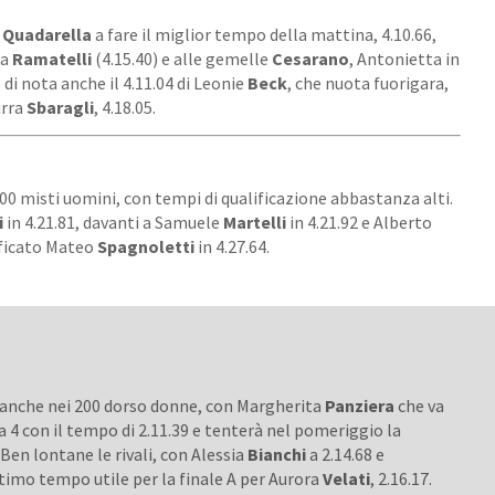
a
Quadarella
a fare il miglior tempo della mattina, 4.10.66,
ia
Ramatelli
(4.15.40) e alle gemelle
Cesarano
, Antonietta in
 di nota anche il 4.11.04 di Leonie
Beck
, che nuota fuorigara,
urra
Sbaragli
, 4.18.05.
400 misti uomini, con tempi di qualificazione abbastanza alti.
i
in 4.21.81, davanti a Samuele
Martelli
in 4.21.92 e Alberto
ificato Mateo
Spagnoletti
in 4.27.64.
 anche nei 200 dorso donne, con Margherita
Panziera
che va
a 4 con il tempo di 2.11.39 e tenterà nel pomeriggio la
 Ben lontane le rivali, con Alessia
Bianchi
a 2.14.68 e
ltimo tempo utile per la finale A per Aurora
Velati
, 2.16.17.