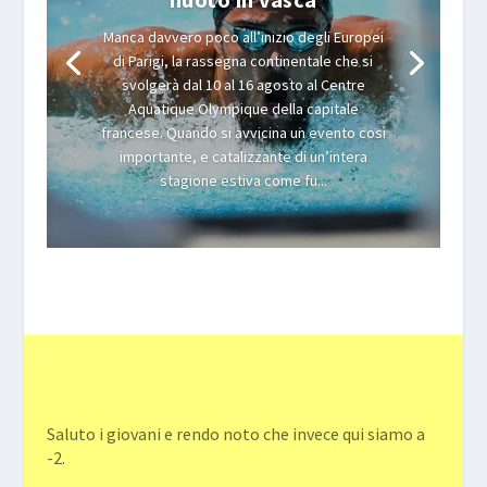
Manca davvero poco all’inizio degli Europei
di Parigi, la rassegna continentale che si
svolgerà dal 10 al 16 agosto al Centre
Aquatique Olympique della capitale
francese. Quando si avvicina un evento così
importante, e catalizzante di un’intera
stagione estiva come fu...
Saluto i giovani e rendo noto che invece qui siamo a
-2.