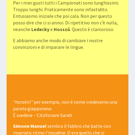
Per i miei gusti tutti i Campionati sono lunghissimi.
Troppo lunghi. Praticamente sono infastidito.
Entusiasmo iniziale che poi cala. Non per questo
posso dire che ci si annoi. Di ripetitivo non c’è nulla,
neanche
Ledecky
e
Hosszú
. Questo è clamoroso.
E abbiamo anche modo di cambiare i nostre
convinzioni e di imparare le lingue.
“harakiri”
per esempio, non è come credevamo una
parola giapponese.
È svedese – Citofonare Sarah
Simone Manuel
sembra il fabbro che batte con
invariato ritmo l’incudine. O era quello che si