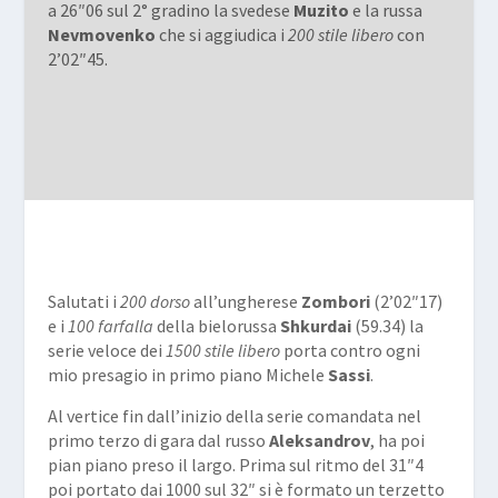
a 26″06 sul 2° gradino la svedese
Muzito
e la russa
Nevmovenko
che si aggiudica i
200 stile libero
con
2’02″45.
Salutati i
200 dorso
all’ungherese
Zombori
(2’02″17)
e i
100 farfalla
della bielorussa
Shkurdai
(59.34) la
serie veloce dei
1500 stile libero
porta contro ogni
mio presagio in primo piano Michele
Sassi
.
Al vertice fin dall’inizio della serie comandata nel
primo terzo di gara dal russo
Aleksandrov
, ha poi
pian piano preso il largo. Prima sul ritmo del 31″4
poi portato dai 1000 sul 32″ si è formato un terzetto