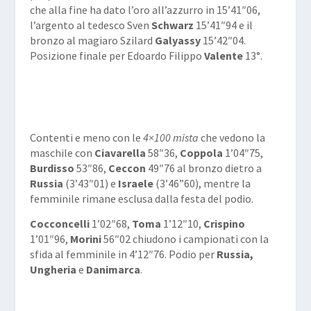
che alla fine ha dato l’oro all’azzurro in 15’41″06,
l’argento al tedesco Sven
Schwarz
15’41″94 e il
bronzo al magiaro Szilard
Galyassy
15’42″04.
Posizione finale per Edoardo Filippo
Valente
13°.
Contenti e meno con le
4×100 mista
che vedono la
maschile con
Ciavarella
58″36,
Coppola
1’04″75,
Burdisso
53″86,
Ceccon
49″76 al bronzo dietro a
Russia
(3’43″01) e
Israele
(3’46”60), mentre la
femminile rimane esclusa dalla festa del podio.
Cocconcelli
1’02″68,
Toma
1’12″10,
Crispino
1’01″96,
Morini
56″02 chiudono i campionati con la
sfida al femminile in 4’12″76. Podio per
Russia,
Ungheria
e
Danimarca
.