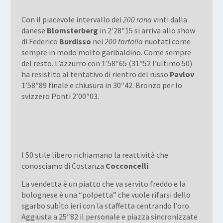
Con il piacevole intervallo dei
200 rana
vinti dalla
danese
Blomsterberg
in 2’28″15 si arriva allo show
di Federico
Burdisso
nei
200 farfalla
nuotati come
sempre in modo molto garibaldino. Come sempre
del resto. L’azzurro con 1’58″65 (31″52 l’ultimo 50)
ha resistito al tentativo di rientro del russo
Pavlov
1’58″89 finale e chiusura in 30″42. Bronzo per lo
svizzero Ponti 2’00″03.
I 50 stile libero richiamano la reattività che
conosciamo di Costanza
Cocconcelli
.
La vendetta è un piatto che va servito freddo e la
bolognese è una “polpetta” che vuole rifarsi dello
sgarbo subìto ieri con la staffetta centrando l’oro.
Aggiusta a 25″82 il personale e piazza sincronizzate