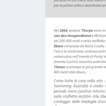
per la prima volta e stabilendo un
Nel
2004
, sempre
Thorpe
vince la
van den Hoogendband
e Michae
nei 200-400 misti e nella staffetta
libero
composta da Alicia Coutts,
l’oro e la tradizione continua poic
consecutivo nell’evento di Parigi
diventa il primo maschio australian
Titmus
sconvolge la più grande nu
400 metri stile libero.
Come tutte le cose nella vita –
Swimming Australia è molto 
periodo meno positivo intorno 
nella staffetta 4x100m stile l
conteggio delle medaglie d’or