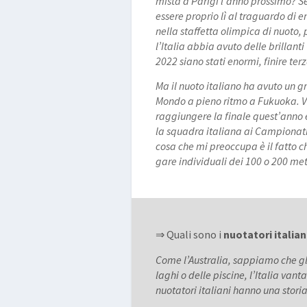
mista a Parigi l’anno prossimo? S
essere proprio lì al traguardo di 
nella staffetta olimpica di nuoto,
l’Italia abbia avuto delle brillan
2022 siano stati enormi, finire te
Ma il nuoto italiano ha avuto un 
Mondo a pieno ritmo a Fukuoka. V
raggiungere la finale quest’anno 
la squadra italiana ai Campionati
cosa che mi preoccupa è il fatto c
gare individuali dei 100 o 200 metri
⇒ Quali sono i
nuotatori italian
Come l’Australia, sappiamo che gli
laghi o delle piscine, l’Italia vant
nuotatori italiani hanno una stori