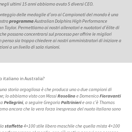
negli ultimi 15 anni abbiamo avuto 5 diversi CEO.
 conteggio delle medaglie d’oro ai Campionati del mondo è una
ostro
programma
Australian Dolphins High Performance
 Taylor. Permettiamo ai nostri allenatori e nuotatori d’élite di
che possano concentrarsi sul processo per offrire le migliori
on penso sia troppo chiedere ai nostri amministratori di iniziare a
ioni a un livello di sala riunioni.
 italiano in Australia?
a una storia orgogliosa è che produca uno o due campioni di
e; lo abbiamo visto con Massi
Rosolino
e Domenico
Fioravanti
ica
Pellegrini
, a seguire Gregorio
Paltrinieri
e ora c’è Thomas
amo ancora che la vera forza inespressa del nuoto italiano sono
 la
staffetta
4×100 stile libero maschile che quella mista 4×100