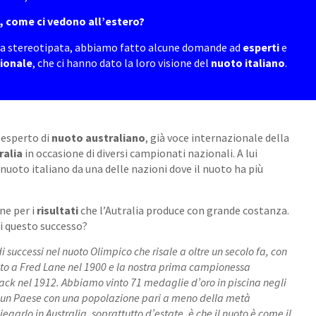
e, come ci vedono all’estero?
sta stereotipata, abbiamo fatto alcune domande ad
esperti
e
ionale
, che ci hanno dato la loro visione del
nuoto italiano
.
 esperto di
nuoto australiano
, già voce internazionale della
ralia
in occasione di diversi campionati nazionali. A lui
nuoto italiano da una delle nazioni dove il nuoto ha più
ne per i
risultati
che l’Autralia produce con grande costanza.
di questo successo?
di successi nel nuoto Olimpico che risale a oltre un secolo fa, con
uto a Fred Lane nel 1900 e la nostra prima campionessa
ack nel 1912. Abbiamo vinto 71 medaglie d’oro in piscina negli
er un Paese con una popolazione pari a meno della metà
iegarlo in Australia, soprattutto d’estate, è che il nuoto è come il