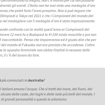
e performeranno al meglio, non c’è motivo per cui non possano
entrambi gli eventi. L’Italia non ha mai vinto una medaglia d’oro
 penso che potrà farlo l’anno prossimo. Non si può negare che
ti Olimpiadi a Tokyo nel 2021 e che i Campionati del mondo del
rza nel medagliere con 5 medaglie d’oro è stato impressionante.
grande confronto con la realtà quest’anno ai Campionati del
incere 12 mesi fa a Budapest la 4×100 mista maschile e poi non
è inaccettabile. Penso che impareranno ed è giusto dire che per
 del mondo di Fukuoka non era previsto che accadesse. L’altra
he la squadra femminile non abbia finalisti in nessuna delle
, lì c’è del lavoro da fare.
i
più conosciuti in
Australia
?
 italiani amano l’acqua. Che si tratti del mare, dei fiumi, dei
a alcune delle coste, dei laghi e delle isole più belli del mondo. I
a di grandi personalità e questo lo adoriamo.