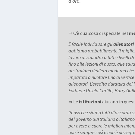
d’oro.
⇒ C’è qualcosa di speciale nel
m
È facile individuare gli
allenatori
abbiamo probabilmente il miglior 
lavoro di squadra a tutti i livel
fino alle lezioni di nuoto, alle sq
australiano dell’era moderna che a
imparato a nuotare fino al vertice
allenatori. L’eredità duratura dei
Forbes e Ursula Carlile, Harry Gal
⇒ Le
istituzioni
aiutano in ques
Penso che siamo tutti d’accordo sul 
del governo australiano o italian
per avere a cuore le migliori inten
non è sempre così e non è un segr