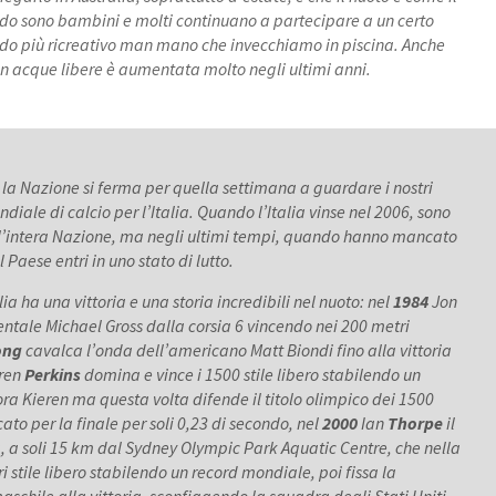
uando sono bambini e molti continuano a partecipare a un certo
 modo più ricreativo man mano che invecchiamo in piscina. Anche
in acque libere è aumentata molto negli ultimi anni.
la Nazione si ferma per quella settimana a guardare i nostri
iale di calcio per l’Italia. Quando l’Italia vinse nel 2006, sono
er l’intera Nazione, ma negli ultimi tempi, quando hanno mancato
l Paese entri in uno stato di lutto.
lia ha una vittoria e una storia incredibili nel nuoto: nel
1984
Jon
entale Michael Gross dalla corsia 6 vincendo nei 200 metri
ong
cavalca l’onda dell’americano Matt Biondi fino alla vittoria
ren
Perkins
domina e vince i 1500 stile libero stabilendo un
ra Kieren ma questa volta difende il titolo olimpico dei 1500
cato per la finale per soli 0,23 di secondo, nel
2000
Ian
Thorpe
il
a, a soli 15 km dal Sydney Olympic Park Aquatic Centre, che nella
i stile libero stabilendo un record mondiale, poi fissa la
maschile alla vittoria, sconfiggendo la squadra degli Stati Uniti