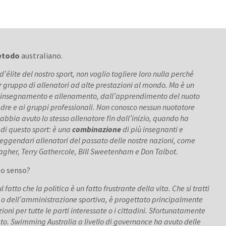
etodo
australiano.
d’élite del nostro sport, non voglio togliere loro nulla perché
gruppo di allenatori ad alte prestazioni al mondo. Ma è un
li di insegnamento e allenamento, dall’apprendimento del nuoto
uadre e ai gruppi professionali.
Non conosco nessun nuotatore
bbia avuto lo stesso allenatore fin dall’inizio, quando ha
 di questo sport: è una
combinazione
di più insegnanti e
 leggendari allenatori del passato delle nostre nazioni, come
lagher, Terry Gathercole, Bill Sweetenham e Don Talbot.
to senso?
fatto che la politica è un fatto frustrante della vita. Che si tratti
o o dell’amministrazione sportiva, è progettato principalmente
zioni per tutte le parti interessate o i cittadini. Sfortunatamente
eto. Swimming Australia a livello di governance ha avuto delle