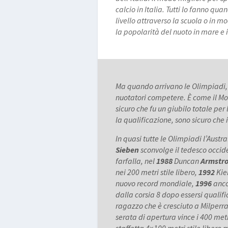
calcio in Italia. Tutti lo fanno q
livello attraverso la scuola o in
la popolarità del nuoto in mare e 
Ma quando arrivano le Olimpiadi, 
nuotatori competere. È come il Mond
sicuro che fu un giubilo totale p
la qualificazione, sono sicuro che i
In quasi tutte le Olimpiadi l’Austra
Sieben
sconvolge il tedesco occid
farfalla, nel
1988
Duncan
Armstr
nei 200 metri stile libero,
1992
Kie
nuovo record mondiale,
1996
anco
dalla corsia 8 dopo essersi qualifi
ragazzo che è cresciuto a Milperr
serata di apertura vince i 400 metr
staffetta 4×100 metri stile libero 