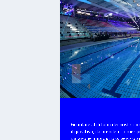
Guardare al di fuori dei nostri c
di positivo, da prendere come sp
paragone improprio o, peggio anc