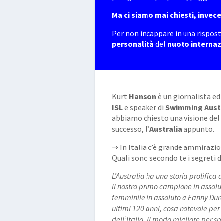
Ma ci siamo mai chiesti, invec
Per non incappare in una rispo
personalità
del
nuoto internaz
Kurt
Hanson
è un giornalista ed
ISL
e speaker di
Swimming Aust
abbiamo chiesto una visione del 
successo, l’
Australia
appunto.
⇒ In Italia c’è grande ammirazio
Quali sono secondo te i segreti 
L’Australia ha una storia prolifica 
il nostro primo campione in assol
femminile in assoluto a Fanny Dur
ultimi 120 anni, cosa notevole p
dell’Italia. Il modo migliore per sp