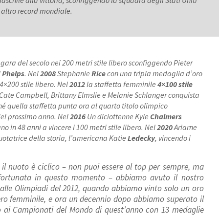
 altro record mondiale.
 gara del secolo nei 200 metri stile libero sconfiggendo Pieter
l
Phelps
. Nel
2008
Stephanie
Rice
con una tripla medaglia d’oro
 4×200 stile libero. Nel
2012
la staffetta femminile
4×100 stile
 Cate Campbell, Brittany Elmslie e Melanie Schlanger conquista
hé quella staffetta punta ora al quarto titolo olimpico
 del prossimo anno. Nel
2016
Un diciottenne Kyle
Chalmers
o in 48 anni a vincere i 100 metri stile libero. Nel
2020
Ariarne
otatrice della storia, l’americana Katie
Ledecky
, vincendo i
 il nuoto è ciclico – non puoi essere al top per sempre, ma
fortunata in questo momento – abbiamo avuto il nostro
alle Olimpiadi del 2012, quando abbiamo vinto solo un oro
ibero femminile, e ora un decennio dopo abbiamo superato il
o ai Campionati del Mondo di quest’anno con 13 medaglie