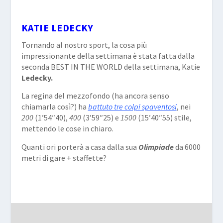
KATIE LEDECKY
Tornando al nostro sport, la cosa più
impressionante della settimana è stata fatta dalla
seconda BEST IN THE WORLD della settimana, Katie
Ledecky.
La regina del mezzofondo (ha ancora senso
chiamarla così?) ha
battuto tre colpi spaventosi
, nei
200
(1’54″40),
400
(3’59″25) e
1500
(15’40″55) stile,
mettendo le cose in chiaro.
Quanti ori porterà a casa dalla sua
Olimpiade
da 6000
metri di gare + staffette?