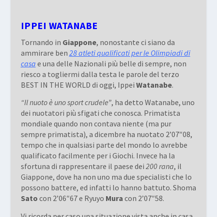
IPPEI WATANABE
Tornando in
Giappone
, nonostante ci siano da
ammirare ben
28 atleti qualificati per le Olimpiadi di
casa
e una delle Nazionali più belle di sempre, non
riesco a togliermi dalla testa le parole del terzo
BEST IN THE WORLD di oggi, Ippei
Watanabe
.
“Il nuoto è uno sport crudele”
, ha detto Watanabe, uno
dei nuotatori più sfigati che conosca. Primatista
mondiale quando non contava niente (ma pur
sempre primatista), a dicembre ha nuotato 2’07″08,
tempo che in qualsiasi parte del mondo lo avrebbe
qualificato facilmente per i Giochi. Invece ha la
sfortuna di rappresentare il paese dei
200 rana
, il
Giappone, dove ha non uno ma due specialisti che lo
possono battere, ed infatti lo hanno battuto. Shoma
Sato
con 2’06″67 e Ryuyo
Mura
con 2’07″58.
Vi ricorda per caso una situazione vista anche in casa