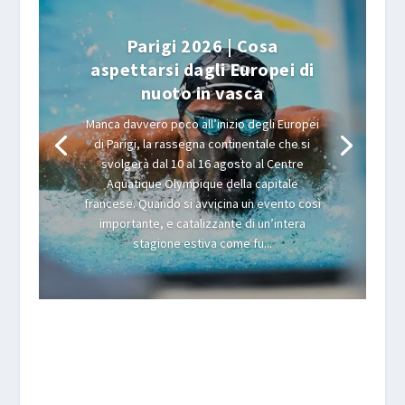
Parigi 2026 | Cosa
aspettarsi dagli Europei di
nuoto in vasca
Manca davvero poco all’inizio degli Europei
di Parigi, la rassegna continentale che si
svolgerà dal 10 al 16 agosto al Centre
Aquatique Olympique della capitale
francese. Quando si avvicina un evento così
importante, e catalizzante di un’intera
stagione estiva come fu...