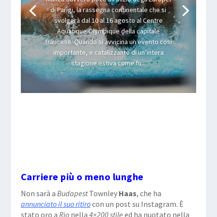
di Parigi, la rassegna continentale che si
svolgerà dal 10 al 16 agosto al Centre
Aquatique Olympique della capitale
francese. Quando si avvicina un evento così
importante, e catalizzante di un’intera
stagione estiva come fu...
Carriere più o meno lunghe
Non sarà a
Budapest
Townley
Haas
, che ha
annunciato il suo ritiro
con un post su Instagram. È
stato oro a
Rio
nella
4×200 stile
ed ha nuotato nella