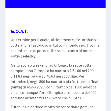
G.O.A.T.
Un termine per il quale, ultimamente, c’è un abuso a
volte anche fastidioso in tutto il mondo sportivo ma
che mi sento di poter utilizzare accanto al nome di
Katie
Ledecky
.
Nello scorso weekend, ad
Orlando
, la sette volte
campionessa Olimpica ha nuotato 1.54.66 nei
200
,
8.11.83 negli
800
e 15.40.63 nei
1500 stile
. Per
intenderci, negli 800 ha nuotato più forte della finale
(vinta) di
Tokyo 2020
, con il tempo dei 1500 avrebbe
vinto comunque l’oro Olimpico e con quello dei 200
sarebbe arrivata terza (invece che quinta).
Tutto in un periodo molto distante dalle gare, nel