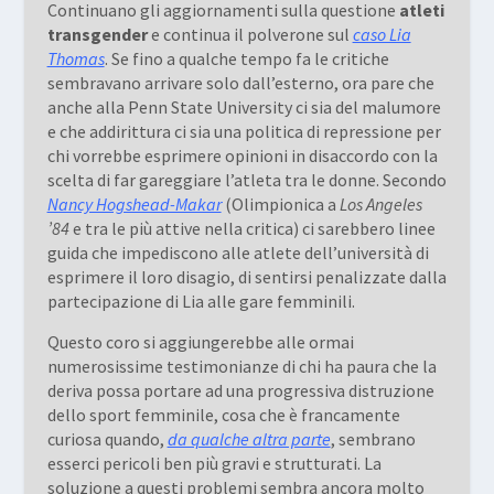
Continuano gli aggiornamenti sulla questione
atleti
transgender
e continua il polverone sul
caso Lia
Thomas
. Se fino a qualche tempo fa le critiche
sembravano arrivare solo dall’esterno, ora pare che
anche alla Penn State University ci sia del malumore
e che addirittura ci sia una politica di repressione per
chi vorrebbe esprimere opinioni in disaccordo con la
scelta di far gareggiare l’atleta tra le donne. Secondo
Nancy Hogshead-Makar
(Olimpionica a
Los Angeles
’84
e tra le più attive nella critica) ci sarebbero linee
guida che impediscono alle atlete dell’università di
esprimere il loro disagio, di sentirsi penalizzate dalla
partecipazione di Lia alle gare femminili.
Questo coro si aggiungerebbe alle ormai
numerosissime testimonianze di chi ha paura che la
deriva possa portare ad una progressiva distruzione
dello sport femminile, cosa che è francamente
curiosa quando,
da qualche altra parte
, sembrano
esserci pericoli ben più gravi e strutturati. La
soluzione a questi problemi sembra ancora molto