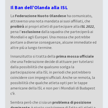
Il Ban dell’Olanda alla ISL
La
Federazione Nuoto Olandese
ha comunicato,
attraverso una nota mandata ai suoi affiliati, che
proibirà
ai propri atleti di partecipare alla
ISL 2022
,
pena l’
esclusione
dalla squadra che parteciperà ai
Mondiali e agli Europei. Una mossa che potrebbe
portare a diverse conseguenze, alcune immediate ed
altre più a lungo termine.
Innanzitutto si tratta della
prima mossa ufficiale
che una Federazione decide di attuare per tutelarsi
dalla possibilità che qualcuno scelga la
partecipazione alla ISL in periodi che potrebbero
coincidere con impegni ufficiali. Anche se remota, la
possibilità che qualche atleta opti per le tappe
americane della ISL e non per i Mondiali di Budapest
c’è.
Sembra però che ci sia un
problema di posizione
dominante
: è giusto costringere di fatto gli atleti a