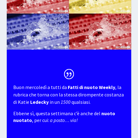
Buon mercoledì a tutti da
Fatti di nuoto Weekly
, la
rubrica che torna con la stessa dirompente costanza
di Katie
Ledecky
in un
1500
qualsiasi.
Ebbene sì, questa settimana c’è anche del
nuoto
nuotato
, per cui:
a posto… via!