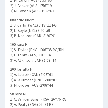
1) M. Larkin (AUS) 1’55’’83
2) J. Beaver (AUS) 1’56’’19
3) M. Lawson (AUS) 1’56’’63
800 stile libero F
1) J. Carlin (WAL) 8’18’’11 RG
2) L. Boyle (NZL) 8’20’’59
3) B. MacLean (CAN) 8’20’’91
100 rana F
1) S. Taylor (ENG) 1’06’’35
RG/RN
2) L. Tonks (AUS) 1’07’’34
3) A. Atkinson (JAM) 1’08’’14
200 farfalla F
1) A. Lacroix (CAN) 2’07’’61
2) A. Willmott (ENG) 2’08’’07
3) M. Groves (AUS) 2’08’’44
50 rana M
1) C. Van der Burgh (RSA) 26’’76
RG
2) A. Peaty (ENG) 26’’78
RE