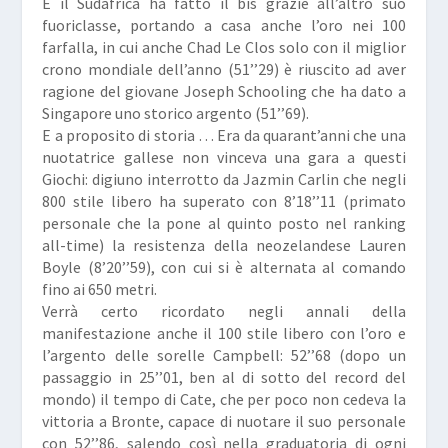
E il Sudafrica ha fatto il bis grazie all’altro suo
fuoriclasse, portando a casa anche l’oro nei 100
farfalla, in cui anche
Chad Le Clos
solo con il miglior
crono mondiale dell’anno (51’’29) è riuscito ad aver
ragione del giovane Joseph Schooling che ha dato a
Singapore uno storico argento (51’’69).
E a proposito di storia … Era da quarant’anni che una
nuotatrice gallese non vinceva una gara a questi
Giochi: digiuno interrotto da
Jazmin Carlin
che negli
800 stile libero ha superato con 8’18’’11 (primato
personale che la pone al quinto posto nel ranking
all-time) la resistenza della neozelandese Lauren
Boyle (8’20’’59), con cui si è alternata al comando
fino ai 650 metri.
Verrà certo ricordato negli annali della
manifestazione anche il 100 stile libero con l’oro e
l’argento delle
sorelle Campbell
: 52’’68 (dopo un
passaggio in 25’’01, ben al di sotto del record del
mondo) il tempo di
Cate
, che per poco non cedeva la
vittoria a
Bronte
, capace di nuotare il suo personale
con 52’’86, salendo così nella graduatoria di ogni