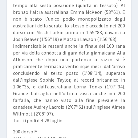
tempo alla sesta posizione (quarta in tessuto). Al
bronzo l’altra australiana Emma McKeon (53’’61). E
non è stato l’unico podio monopolizzato dagli
australiani della serata: lo stesso è accaduto nei 200
dorso con
Mitch Larkin
primo in 1’55’’83, davanti a
Josh Beaver (1’56’’19) e Matson Lawson (1’56’’63).
Indimenticabile resterà anche la finale dei 100 rana
per via della condotta di gara della giamaicana
Alia
Atkinson
che dopo una partenza a razzo si è
praticamente fermata a venticinque metri dall’arrivo
concludendo al terzo posto (1’08’’14), superata
dall’inglese
Sophie Taylor
, al record britannico in
1’06’’35, e dall’australiana Lorna Tonks (1’07’’34).
Grande battaglia nell’ultima vasca anche nei 200
farfalla, che hanno visto alla fine prevalere la
canadese
Audrey Lacroix
(2’07’’61) sull’inglese Aimee
Willmott (2’08’’07).
Tutti i podi del 28 luglio:
200 dorso M