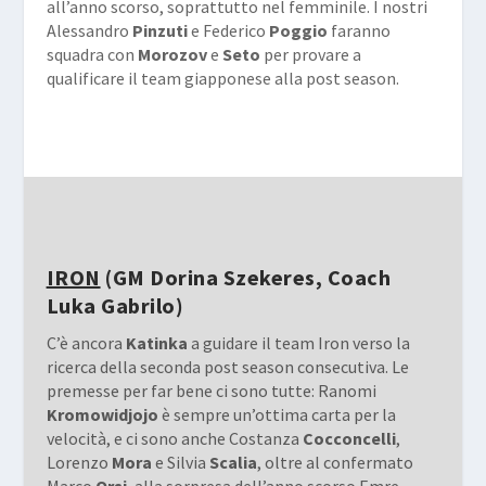
all’anno scorso, soprattutto nel femminile. I nostri
Alessandro
Pinzuti
e Federico
Poggio
faranno
squadra con
Morozov
e
Seto
per provare a
qualificare il team giapponese alla post season.
IRON
(GM Dorina Szekeres, Coach
Luka Gabrilo)
C’è ancora
Katinka
a guidare il team Iron verso la
ricerca della seconda post season consecutiva. Le
premesse per far bene ci sono tutte: Ranomi
Kromowidjojo
è sempre un’ottima carta per la
velocità, e ci sono anche Costanza
Cocconcelli
,
Lorenzo
Mora
e Silvia
Scalia
, oltre al confermato
Marco
Orsi
, alla sorpresa dell’anno scorso Emre