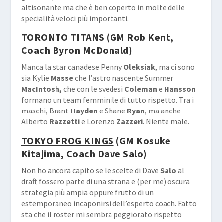
altisonante ma che è ben coperto in molte delle
specialità veloci più importanti.
TORONTO TITANS
(GM Rob Kent,
Coach Byron McDonald)
Manca la star canadese Penny
Oleksiak
, ma ci sono
sia Kylie
Masse
che l’astro nascente Summer
MacIntosh,
che con le svedesi
Coleman
e
Hansson
formano un team femminile di tutto rispetto. Tra i
maschi, Brant
Hayden
e Shane
Ryan
, ma anche
Alberto
Razzetti
e Lorenzo
Zazzeri
. Niente male.
TOKYO FROG KINGS
(GM Kosuke
Kitajima, Coach Dave Salo)
Non ho ancora capito se le scelte di Dave
Salo
al
draft fossero parte di una strana e (per me) oscura
strategia più ampia oppure frutto di un
estemporaneo incaponirsi dell’esperto coach. Fatto
sta che il roster mi sembra peggiorato rispetto