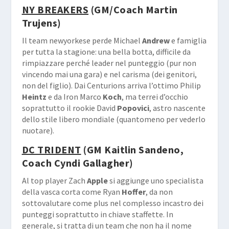
NY BREAKERS
(GM/Coach Martin
Trujens)
Il team newyorkese perde Michael
Andrew
e famiglia
per tutta la stagione: una bella botta, difficile da
rimpiazzare perché leader nel punteggio (pur non
vincendo mai una gara) e nel carisma (dei genitori,
non del figlio). Dai Centurions arriva l’ottimo Philip
Heintz
e da Iron Marco
Koch
, ma terrei d’occhio
soprattutto il rookie David
Popovici
, astro nascente
dello stile libero mondiale (quantomeno per vederlo
nuotare).
DC TRIDENT
(GM Kaitlin Sandeno,
Coach Cyndi Gallagher)
Al top player Zach
Apple
si aggiunge uno specialista
della vasca corta come Ryan
Hoffer
, da non
sottovalutare come plus nel complesso incastro dei
punteggi soprattutto in chiave staffette. In
generale, si tratta di un team che non ha il nome