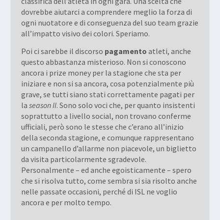
classifica dell’atleta in ogni gara. Una scelta che
dovrebbe aiutarci a comprendere meglio la forza di
ogni nuotatore e di conseguenza del suo team grazie
all’impatto visivo dei colori. Speriamo.
Poi ci sarebbe il discorso
pagamento
atleti, anche
questo abbastanza misterioso. Non si conoscono
ancora i prize money per la stagione che sta per
iniziare e non si sa ancora, cosa potenzialmente più
grave, se tutti siano stati correttamente pagati per
la
season II
. Sono solo voci che, per quanto insistenti
soprattutto a livello social, non trovano conferme
ufficiali, però sono le stesse che c’erano all’inizio
della seconda stagione, e comunque rappresentano
un campanello d’allarme non piacevole, un biglietto
da visita particolarmente sgradevole.
Personalmente – ed anche egoisticamente – spero
che si risolva tutto, come sembra si sia risolto anche
nelle passate occasioni, perché di ISL ne voglio
ancora e per molto tempo.