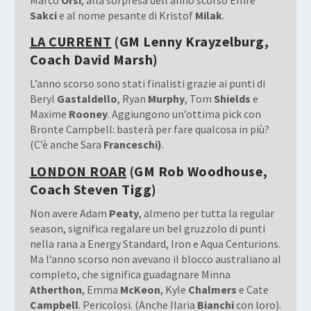
Sakci
e al nome pesante di Kristof
Milak
.
LA CURRENT
(GM Lenny Krayzelburg,
Coach David Marsh)
L’anno scorso sono stati finalisti grazie ai punti di
Beryl
Gastaldello
, Ryan
Murphy
, Tom
Shields
e
Maxime
Rooney
. Aggiungono un’ottima pick con
Bronte Campbell: basterà per fare qualcosa in più?
(C’è anche Sara
Franceschi)
.
LONDON ROAR
(GM Rob Woodhouse,
Coach Steven Tigg)
Non avere Adam
Peaty
, almeno per tutta la regular
season, significa regalare un bel gruzzolo di punti
nella rana a Energy Standard, Iron e Aqua Centurions.
Ma l’anno scorso non avevano il blocco australiano al
completo, che significa guadagnare Minna
Atherthon
, Emma
McKeon
, Kyle
Chalmers
e Cate
Campbell
. Pericolosi. (Anche Ilaria
Bianchi
con loro).