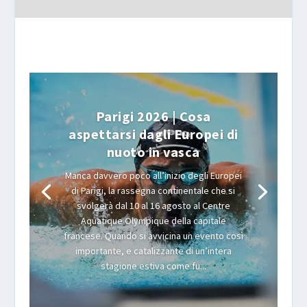
Parigi 2026 | Cosa
aspettarsi dagli Europei di
nuoto in vasca
Manca davvero poco all’inizio degli Europei
di Parigi, la rassegna continentale che si
svolgerà dal 10 al 16 agosto al Centre
Aquatique Olympique della capitale
francese. Quando si avvicina un evento così
importante, e catalizzante di un’intera
stagione estiva come fu...