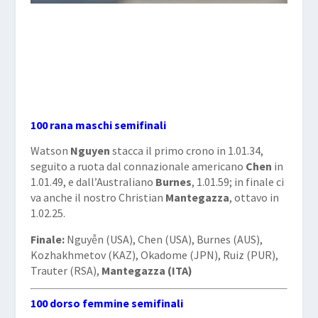
100 rana maschi semifinali
Watson
Nguyen
stacca il primo crono in 1.01.34,
seguito a ruota dal connazionale americano
Chen
in
1.01.49, e dall’Australiano
Burnes
, 1.01.59; in finale ci
va anche il nostro Christian
Mantegazza
, ottavo in
1.02.25.
Finale:
Nguyễn (USA), Chen (USA), Burnes (AUS),
Kozhakhmetov (KAZ), Okadome (JPN), Ruiz (PUR),
Trauter (RSA),
Mantegazza (ITA)
100 dorso femmine semifinali