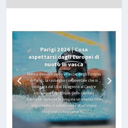
Parigi 2026 | Cosa
aspettarsi dagli Europei di
nuoto in vasca
Manca davvero poco all’inizio degli Europei
di Parigi, la rassegna continentale che si
svolgerà dal 10 al 16 agosto al Centre
Aquatique Olympique della capitale
francese. Quando si avvicina un evento così
importante, e catalizzante di un’intera
stagione estiva come fu...