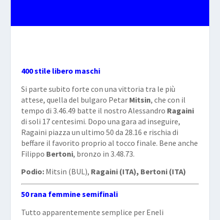
400 stile libero maschi
Si parte subito forte con una vittoria tra le più
attese, quella del bulgaro Petar
Mitsin
, che con il
tempo di 3.46.49 batte il nostro Alessandro
Ragaini
di soli 17 centesimi. Dopo una gara ad inseguire,
Ragaini piazza un ultimo 50 da 28.16 e rischia di
beffare il favorito proprio al tocco finale. Bene anche
Filippo
Bertoni
, bronzo in 3.48.73.
Podio:
Mitsin (BUL),
Ragaini (ITA), Bertoni (ITA)
50 rana femmine semifinali
Tutto apparentemente semplice per Eneli