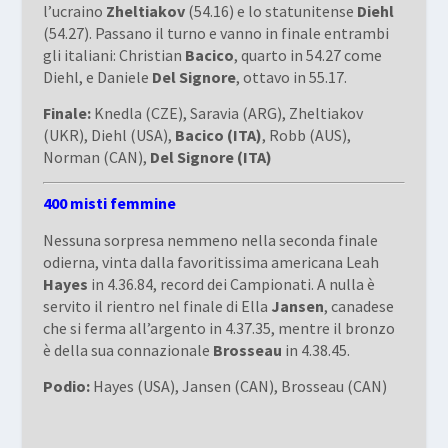
l’ucraino
Zheltiakov
(54.16) e lo statunitense
Diehl
(54.27). Passano il turno e vanno in finale entrambi
gli italiani: Christian
Bacico
, quarto in 54.27 come
Diehl, e Daniele
Del Signore
, ottavo in 55.17.
Finale:
Knedla (CZE), Saravia (ARG), Zheltiakov
(UKR), Diehl (USA),
Bacico (ITA)
, Robb (AUS),
Norman (CAN),
Del Signore (ITA)
400 misti femmine
Nessuna sorpresa nemmeno nella seconda finale
odierna, vinta dalla favoritissima americana Leah
Hayes
in 4.36.84, record dei Campionati. A nulla è
servito il rientro nel finale di Ella
Jansen
, canadese
che si ferma all’argento in 4.37.35, mentre il bronzo
è della sua connazionale
Brosseau
in 4.38.45.
Podio:
Hayes (USA), Jansen (CAN), Brosseau (CAN)