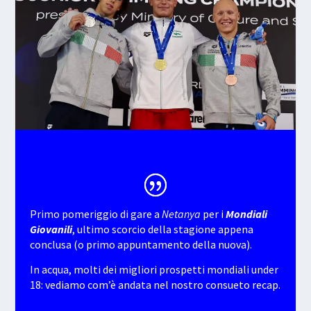
Primo pomeriggio di gare a
Netanya
per i
Mondiali
Giovanili
, ultimo scorcio della stagione appena
conclusa (o primo appuntamento della nuova).
In acqua, molti dei migliori prospetti mondiali under
18: vediamo com’è andata nel nostro consueto recap.