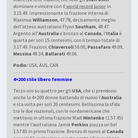
dominare e vincere con il
world record junior
in
3.15.49. Impressionante la frazione interna di
Maximus
Williamson
, 47.78, decisamente meglio
dell’atteso australiano Flynn
Southam
, 48.47.
Argento all’
Australia
e bronzo al
Canada
, l’
Italia
è
quarta per soli 15 centesimi, con il tempo totale di
3.17.49. Frazioni:
Chiaversoli
50.00,
Passafaro
49.09,
Messina
49.34,
Ballarati
49.06.
Podio:
USA, AUS, CAN
4×200 stile libero femmine
Terzo oro su quattro per gli
USA
, che si prendono
anche la 4×200 donne battendo di nuovo l’
Australia
e sta volta per soli 20 centesimi. Bellissima la sfida
tra le due nazionali, con le nordamericane che
mettono in ultima frazione Madi
Mintenko
(1.57.45)
mentre l’australiana Jamie
Perkins
piazza un bel
1.57.85 in prima frazione. Bronzo di nuovo al
Canada
per soli 61 centesimi e quarto posto (di nuovo) per