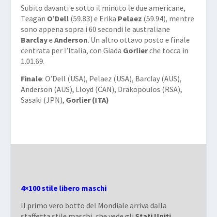
Subito davanti e sotto il minuto le due americane,
Teagan
O’Dell
(59.83) e Erika
Pelaez
(59.94), mentre
sono appena sopra i 60 secondi le australiane
Barclay
e
Anderson
. Un altro ottavo posto e finale
centrata per l’Italia, con Giada
Gorlier
che tocca in
1.01.69.
Finale
: O’Dell (USA), Pelaez (USA), Barclay (AUS),
Anderson (AUS), Lloyd (CAN), Drakopoulos (RSA),
Sasaki (JPN),
Gorlier (ITA)
4×100 stile libero maschi
Il primo vero botto del Mondiale arriva dalla
staffetta stile maschi, che vede gli
Stati Uniti