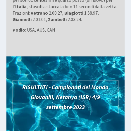
l’
Italia
, stavolta staccata ben 11 secondi dalla vetta.
Frazioni:
Vetrano
2.00.27,
Biagiotti
1.58.97,
Giannelli
2.01.01,
Zambelli
2.03.24.
Podio
: USA, AUS, CAN
RISULTATI - Campionati del Mondo
Giovanili, Netanya (ISR) 4/9
settembre 2023