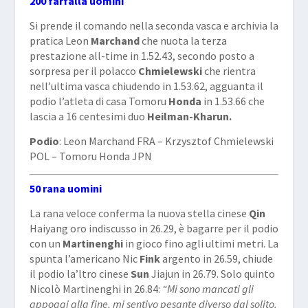
200 farfalla uomini
Si prende il comando nella seconda vasca e archivia la
pratica Leon
Marchand
che nuota la terza
prestazione all-time in 1.52.43, secondo posto a
sorpresa per il polacco
Chmielewski
che rientra
nell’ultima vasca chiudendo in 1.53.62, agguanta il
podio l’atleta di casa Tomoru
Honda
in 1.53.66 che
lascia a 16 centesimi duo
Heilman-Kharun.
Podio
: Leon Marchand FRA – Krzysztof Chmielewski
POL – Tomoru Honda JPN
50 rana uomini
La rana veloce conferma la nuova stella cinese
Qin
Haiyang oro indiscusso in 26.29, è bagarre per il podio
con un
Martinenghi
in gioco fino agli ultimi metri. La
spunta l’americano Nic
Fink
argento in 26.59, chiude
il podio la’ltro cinese
Sun
Jiajun in 26.79. Solo quinto
Nicolò Martinenghi in 26.84:
“Mi sono mancati gli
appoggi alla fine, mi sentivo pesante diverso dal solito.