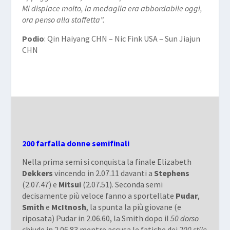
Mi dispiace molto, la medaglia era abbordabile oggi,
ora penso alla staffetta”.
Podio
: Qin Haiyang CHN – Nic Fink USA – Sun Jiajun
CHN
200 farfalla donne semifinali
Nella prima semi si conquista la finale Elizabeth
Dekkers
vincendo in 2.07.11 davanti a
Stephens
(2.07.47) e
Mitsui
(2.07.51). Seconda semi
decisamente più veloce fanno a sportellate
Pudar
,
Smith
e
McItnosh
, la spunta la più giovane (e
riposata) Pudar in 2.06.60, la Smith dopo il
50 dorso
chiude in 2.06.83 mentre accusa le fatiche dei
200 stile