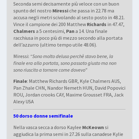
Seconda semi decisamente più veloce con un buon
spunto del nostro
Miressi
che passa in 22.78 ma
accusa negli metri scivolando al sesto posto in 48.21.
Vince il campione dei 200 Matthew
Richards
in 47.47,
Chalmers
a 5 centesimi,
Pan
a 14. Una finale
racchiusa in poco più di mezzo secondo alla portata
dell’azzurro (ultimo tempo utile 48.06).
Miressi:
“Sono molto deluso perchè stavo bene, la
finale era alla portata, sono passato giusto ma non
sono riuscito a tornare come dovevo”
Finale
: Matthew Richards GBR, Kyle Chalmers AUS,
Pan Zhale CHN, Nandor Nemeth HUN, David Popovici
ROU, Jordan crooks CAY, Maxime Grousset FRA, Jack
Alexy USA
50 dorso donne semifinale
Nella vasca secca a dorso Kaylee
McKeown
si
aggiudica la prima semi in 27.26 sulla canadese Kylie