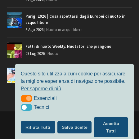
Parigi 2026 | Cosa aspettarsi dagli Europei di nuoto in
acque libere
3 Ago 2026
|
Nuoto in acque libere
Fatti di nuoto Weekly: Nuotatori che piangono
29 Lug 2026
|
Nuoto
Giochi del Mediterraneo, i convocati del nuoto per
Questo sito utilizza alcuni cookie per assicurare
Taranto 2026
la migliore esperienza di navigazione possibile.
9 Lug 2026
|
Nuoto
Per saperne di più
Essenziali
Essenziali
Tecnici
Tecnici
Progettato da
Elegant Themes
| Alimentato da
WordPress
Accetta
Rifiuta Tutti
Salva Scelte
Nuoto
MasterS
Podcast
Il Nuoto in Cifre
Chi siamo
Tutti
Privacy & Cookie Policy