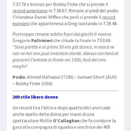
7.37.76 e bronzo per Bobby Finke che si prende il
record americano
in 7.38.67. Rimane ai piedi del podio
l’irlandese Daniel Wiffen che però si prende il
record
europeo
che apparteneva a Greg nuotando in 7.39.48.
Purtroppo rimane subito fuori dai giochi il nostro
Gregorio
Paltrinieri
che chiude la finale in 7.53.68:
“Sono partito e al primo 50 era già stanco, in vasca se
non ne hai non puoi inventare niente. Adesso cercherò di
giocarmi l’entrata in finale nei 1500, farò del mio
meglio”.
Podio
: Ahmed Hafnaoui (TUN) – Samuel Short (AUS)
– Bobby Finke (USA)
200 stile libero donne
Un record tira l’altro e dopo quattordici anni cade
anche quello della divina per mano di una
spettacolare Mollie
O’Callaghan
che fa condurre la
gara alla compagna di squadra e vincitrice dei 400