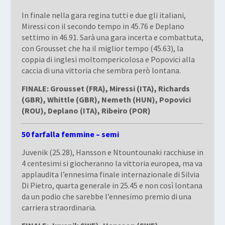
In finale nella gara regina tutti e due gli italiani,
Miressi con il secondo tempo in 45.76 e Deplano
settimo in 46.91. Sarà una gara incerta e combattuta,
con Grousset che ha il miglior tempo (45.63), la
coppia di inglesi moltompericolosa e Popovici alla
caccia di una vittoria che sembra però lontana.
FINALE: Grousset (FRA), Miressi (ITA), Richards
(GBR), Whittle (GBR), Nemeth (HUN), Popovici
(ROU), Deplano (ITA), Ribeiro (POR)
50 farfalla femmine – semi
Juvenik (25.28), Hansson e Ntountounaki racchiuse in
4 centesimi si giocheranno la vittoria europea, ma va
applaudita l’ennesima finale internazionale di Silvia
Di Pietro, quarta generale in 25.45 e non così lontana
da un podio che sarebbe l’ennesimo premio di una
carriera straordinaria.