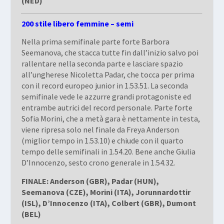
(NED)
200 stile libero femmine – semi
Nella prima semifinale parte forte Barbora
Seemanova, che stacca tutte fin dall’inizio salvo poi
rallentare nella seconda parte e lasciare spazio
all’ungherese Nicoletta Padar, che tocca per prima
con il record europeo junior in 1.53.51. La seconda
semifinale vede le azzurre grandi protagoniste ed
entrambe autrici del record personale. Parte forte
Sofia Morini, che a metà gara è nettamente in testa,
viene ripresa solo nel finale da Freya Anderson
(miglior tempo in 1.53.10) e chiude con il quarto
tempo delle semifinali in 1.54.20. Bene anche Giulia
D’Innocenzo, sesto crono generale in 1.54.32.
FINALE: Anderson (GBR), Padar (HUN),
Seemanova (CZE), Morini (ITA), Jorunnardottir
(ISL), D’Innocenzo (ITA), Colbert (GBR), Dumont
(BEL)