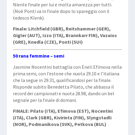
Niente finale per lui e molta amarezza per tutti.
(Noè Ponti va in finale dopo lo spareggio con il
tedesco Klenk).
Finale: Litchfield (GBR), Reitshammer (GER),
Gigler (AUT), Izzo (ITA), Brannkarr FIN), Vazaios
(GRE), Knedla (CZE), Ponti (SUI)
50 rana femmine – semi
Jasmine Nocentini battaglia con Eneli Efimova nella
prima semi, con l’estone che nuota 29.10 e l’italiana
che la segue in 29.31, qualificandosi per la finale.
Risponde subito Benedetta Pilato, che abbassa il
record dei campionati e nuota 28.98, dando un bel
segnale per la finale di domani.
FINALE: Pilato (ITA), Efimova (EST), Nocentini
(ITA), Clark (GBR), Kivirinta (FIN), Slyngstadli
(NOR), Podmanikova (SVK), Petkova (BUL)