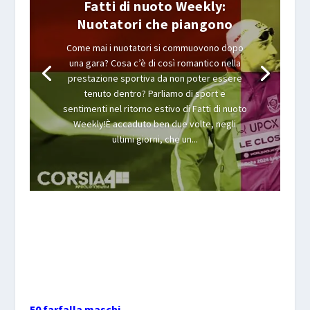
Fatti di nuoto Weekly:
Nuotatori che piangono
Come mai i nuotatori si commuovono dopo
una gara? Cosa c’è di così romantico nella
prestazione sportiva da non poter essere
tenuto dentro? Parliamo di sport e
sentimenti nel ritorno estivo di Fatti di nuoto
Weekly!È accaduto ben due volte, negli
ultimi giorni, che un...
50 farfalla maschi