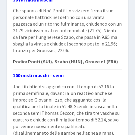
Che sparata di Noè Ponti! Lo svizzero firma il suo
personale hattrick nel delfino con una virata
pazzesca ed un ritorno fulminante, chiudendo con un
21.79 vicinissimo al record mondiale (21.75). Niente
da fare per l’ungherese Szabo, che passa in 9.85 ma
sbaglia la virata e chiude al secondo posto in 21.96;
bronzo per Grousset, 22.06.
Podio: Ponti (SUI), Szabo (HUN), Grousset (FRA)
100 misti maschi – semi
Joe Litchfield si aggiudica con il tempo di 52.16 la
prima semifinale, davanti a
un reattivo anche se
impreciso Giovanni Izzo, che agguanta così la
qualifica per la finale in 52.48. Scende in vasca nella
seconda semi Thomas Ceccon, che tira tre vasche su
quattro e chiude con il miglior tempo di 52.14, salvo
poi venire nuovamente squalificato
(disallinemaneto delle gambe nell’apnea a rana).