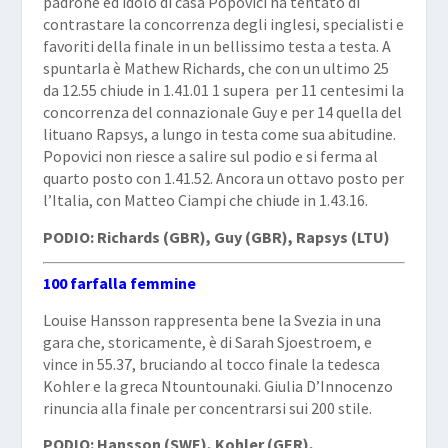
padrone ed idolo di casa Popovici ha tentato di
contrastare la concorrenza degli inglesi, specialisti e
favoriti della finale in un bellissimo testa a testa. A
spuntarla è Mathew Richards, che con un ultimo 25
da 12.55 chiude in 1.41.01 1 supera
per 11 centesimi la
concorrenza del connazionale Guy e per 14 quella del
lituano Rapsys, a lungo in testa come sua abitudine.
Popovici non riesce a salire sul podio e si ferma al
quarto posto con 1.41.52. Ancora un ottavo posto per
l’Italia, con Matteo Ciampi che chiude in 1.43.16.
PODIO: Richards (GBR), Guy (GBR), Rapsys (LTU)
100 farfalla femmine
Louise Hansson rappresenta bene la Svezia in una
gara che, storicamente, è di Sarah Sjoestroem, e
vince in 55.37, bruciando al tocco finale la tedesca
Kohler e la greca Ntountounaki. Giulia D’Innocenzo
rinuncia alla finale per concentrarsi sui 200 stile.
PODIO: Hansson (SWE), Kohler (GER),